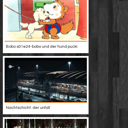
Bobo s01e24-bobo und der hund pucki
Nachtschicht: der unfall