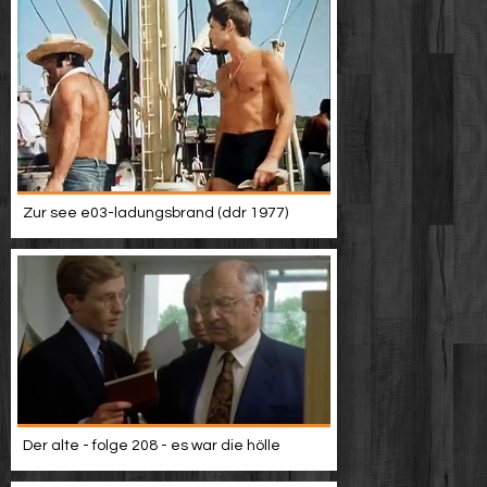
Zur see e03-ladungsbrand (ddr 1977)
Der alte - folge 208 - es war die hölle