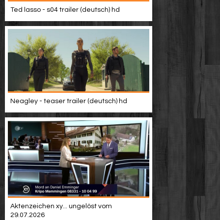
Video suchen
Ted lasso - s04 trailer (deutsch) hd
Neagley - teaser trailer (deutsch) hd
Aktenzeichen xy... ungelöst vom
29.07.2026