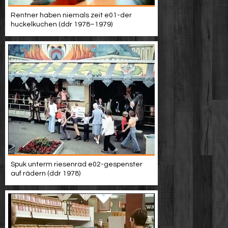
Rentner haben niemals zeit e01-der
huckelkuchen (ddr 1978–1979)
Spuk unterm riesenrad e02-gespenster
auf rädern (ddr 1978)