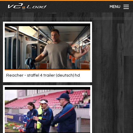
MENU
meist gesehen
neuste
kategorien
Reacher - staffel 4 trailer (deutsch) hd
Menu
mit facebook anmelden
Informationen