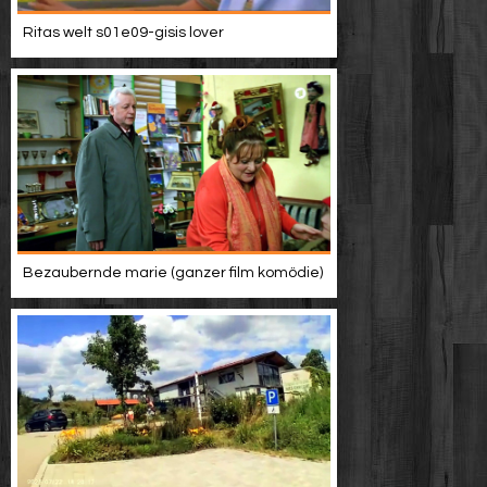
Ritas welt s01e09-gisis lover
Bezaubernde marie (ganzer film komödie)