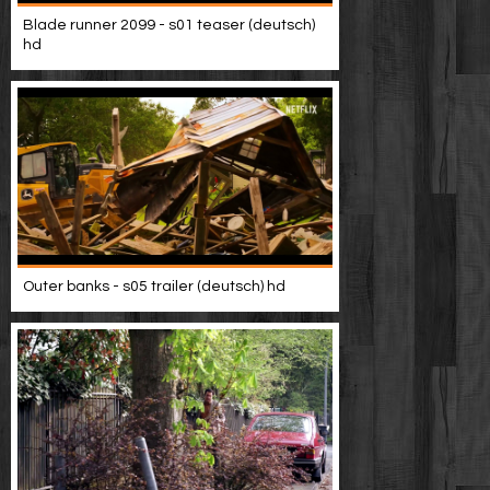
Blade runner 2099 - s01 teaser (deutsch)
hd
Outer banks - s05 trailer (deutsch) hd