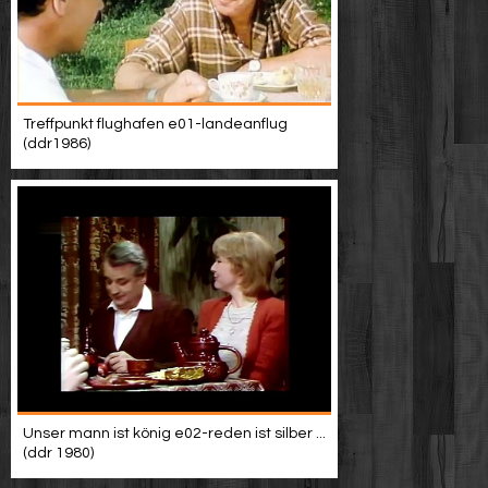
Treffpunkt flughafen e01-landeanflug
(ddr1986)
Unser mann ist könig e02-reden ist silber ...
(ddr 1980)