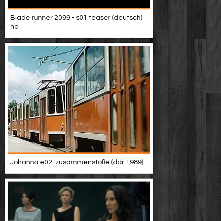
Blade runner 2099 - s01 teaser (deutsch)
hd
Johanna e02-zusammenstöße (ddr 1989)