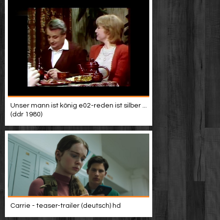
Unser mann ist könig e02-reden ist silber ...
(ddr 1980)
Carrie - teaser-trailer (deutsch) hd