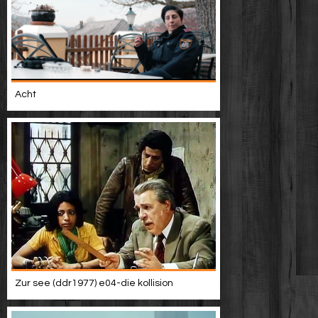
Acht
Zur see (ddr1977) e04-die kollision