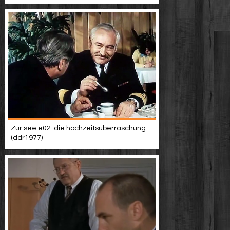
Zur see e02-die hochzeitsüberraschung
(ddr1977)