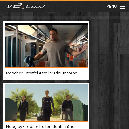
MENU
meist gesehen
neuste
kategorien
Reacher - staffel 4 trailer (deutsch) hd
Menu
mit facebook anmelden
Informationen
Neagley - teaser trailer (deutsch) hd