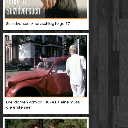
Suizidversuch-herzschlag folge 17
Drei damen vom grill s07e13-eine muss
die erste sein