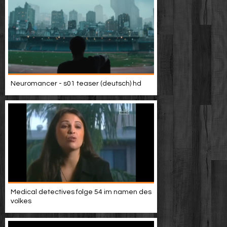
Neuromancer - s01 teaser (deutsch) hd
Medical detectives folge 54 im namen des
volkes