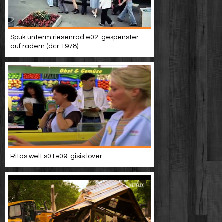
Spuk unterm riesenrad e02-gespenster
auf rädern (ddr 1978)
Ritas welt s01e09-gisis lover