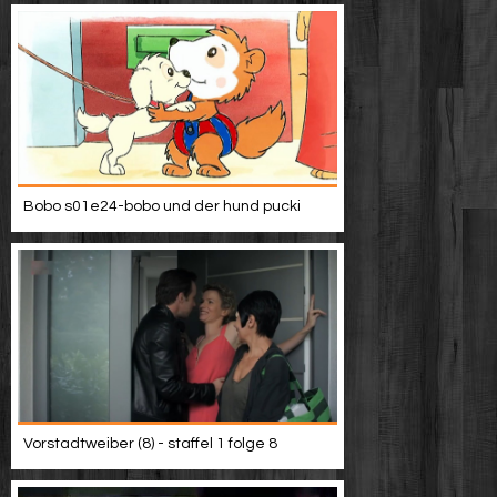
Bobo s01e24-bobo und der hund pucki
Vorstadtweiber (8) - staffel 1 folge 8