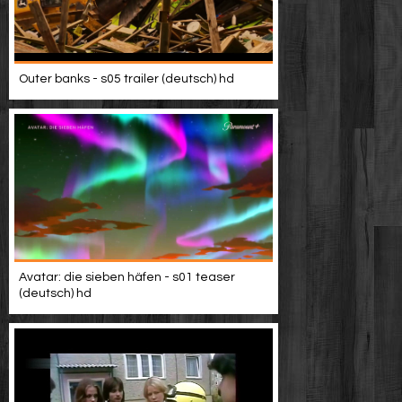
Outer banks - s05 trailer (deutsch) hd
Avatar: die sieben häfen - s01 teaser
(deutsch) hd