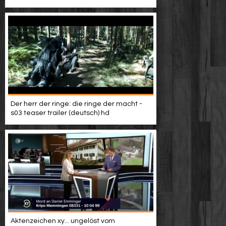
Video suchen
Der herr der ringe: die ringe der macht -
s03 teaser trailer (deutsch) hd
Aktenzeichen xy... ungelöst vom