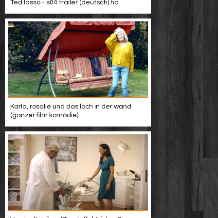
Ted lasso - s04 trailer (deutsch) hd
Karla, rosalie und das loch in der wand
(ganzer film komödie)