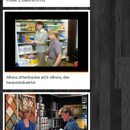
trailer 2 (deutsch) hd
Alfons zitterbacke e03-alfons, der
tierparkdirektor