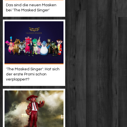
Das sind die neuen Masken
bei 'The Masked Singer'
'The Masked Singer': Hat sich
der erste Promi schon
verplappert?