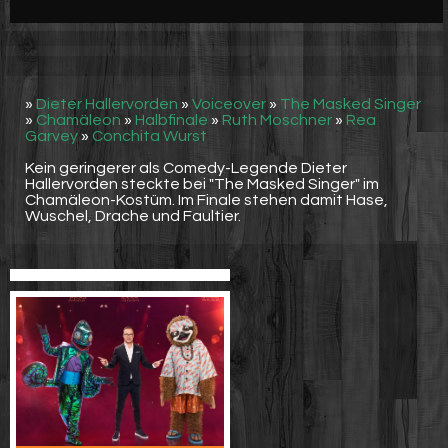
Werbung
Video suchen
»
Dieter Hallervorden
»
Voiceover
»
The Masked Singer
»
Chamäleon
»
Halbfinale
»
Ruth Moschner
»
Rea
Garvey
»
Conchita Wurst
Kein geringerer als Comedy-Legende Dieter
Hallervorden steckte bei "The Masked Singer" im
Chamäleon-Kostüm. Im Finale stehen damit Hase,
Wuschel, Drache und Faultier.