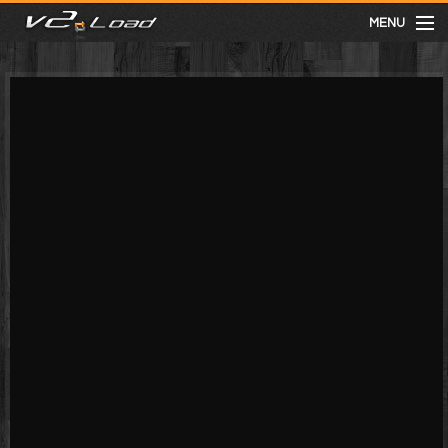
MENU
meist gesehen
neuste
kategorien
Menu
mit facebook anmelden
Informationen