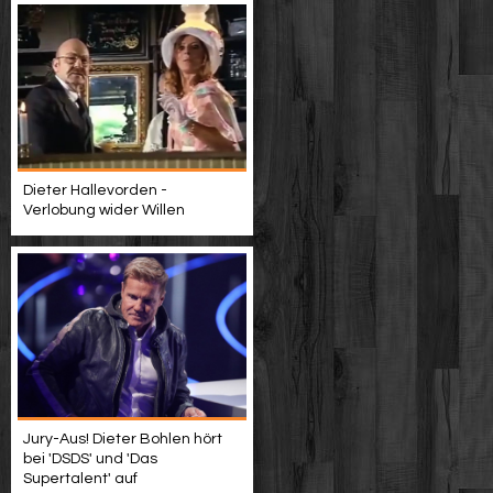
Dieter Hallevorden -
Verlobung wider Willen
Jury-Aus! Dieter Bohlen hört
bei 'DSDS' und 'Das
Supertalent' auf