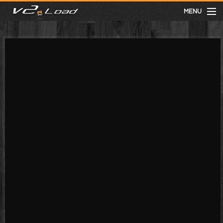
MENU
meist gesehen
neuste
kategorien
Menu
mit facebook anmelden
Informationen