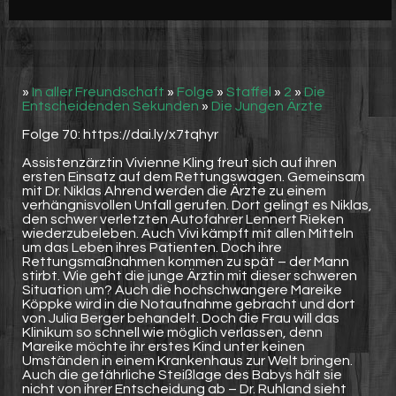
Werbung
Video suchen
»
In aller Freundschaft
»
Folge
»
Staffel
»
2
»
Die
Entscheidenden Sekunden
»
Die Jungen Ärzte
Folge 70: https://dai.ly/x7tqhyr
Assistenzärztin Vivienne Kling freut sich auf ihren
ersten Einsatz auf dem Rettungswagen. Gemeinsam
mit Dr. Niklas Ahrend werden die Ärzte zu einem
verhängnisvollen Unfall gerufen. Dort gelingt es Niklas,
den schwer verletzten Autofahrer Lennert Rieken
wiederzubeleben. Auch Vivi kämpft mit allen Mitteln
um das Leben ihres Patienten. Doch ihre
Rettungsmaßnahmen kommen zu spät – der Mann
stirbt. Wie geht die junge Ärztin mit dieser schweren
Situation um? Auch die hochschwangere Mareike
Köppke wird in die Notaufnahme gebracht und dort
von Julia Berger behandelt. Doch die Frau will das
Klinikum so schnell wie möglich verlassen, denn
Mareike möchte ihr erstes Kind unter keinen
Umständen in einem Krankenhaus zur Welt bringen.
Auch die gefährliche Steißlage des Babys hält sie
nicht von ihrer Entscheidung ab – Dr. Ruhland sieht