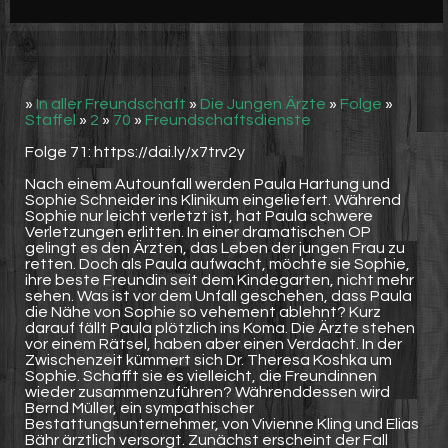
Werbung
Video suchen
»
In aller Freundschaft
»
Die Jungen Ärzte
»
Folge
»
Staffel
»
2
»
70
»
Freundschaftsdienste
Folge 71: https://dai.ly/x7trv2y
Nach einem Autounfall werden Paula Hartung und
Sophie Schneider ins Klinikum eingeliefert. Während
Sophie nur leicht verletzt ist, hat Paula schwere
Verletzungen erlitten. In einer dramatischen OP
gelingt es den Ärzten, das Leben der jungen Frau zu
retten. Doch als Paula aufwacht, möchte sie Sophie,
ihre beste Freundin seit dem Kindegarten, nicht mehr
sehen. Was ist vor dem Unfall geschehen, dass Paula
die Nähe von Sophie so vehement ablehnt? Kurz
darauf fällt Paula plötzlich ins Koma. Die Ärzte stehen
vor einem Rätsel, haben aber einen Verdacht. In der
Zwischenzeit kümmert sich Dr. Theresa Koshka um
Sophie. Schafft sie es vielleicht, die Freundinnen
wieder zusammenzuführen? Währenddessen wird
Bernd Müller, ein sympathischer
Bestattungsunternehmer, von Vivienne Kling und Elias
Bähr ärztlich versorgt. Zunächst erscheint der Fall