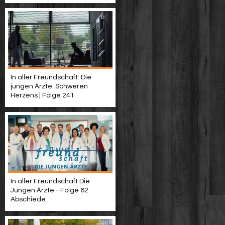
In aller Freundschaft: Die
jungen Ärzte: Schweren
Herzens | Folge 241
In aller Freundschaft Die
Jungen Ärzte - Folge 62:
Abschiede