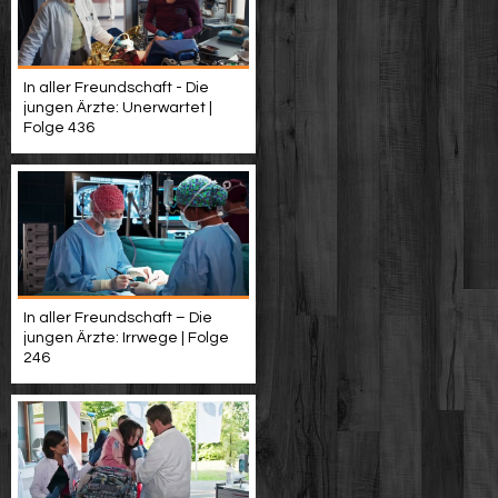
In aller Freundschaft - Die
jungen Ärzte: Unerwartet |
Folge 436
In aller Freundschaft – Die
jungen Ärzte: Irrwege | Folge
246