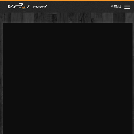
MENU
meist gesehen
neuste
kategorien
Menu
mit facebook anmelden
Informationen