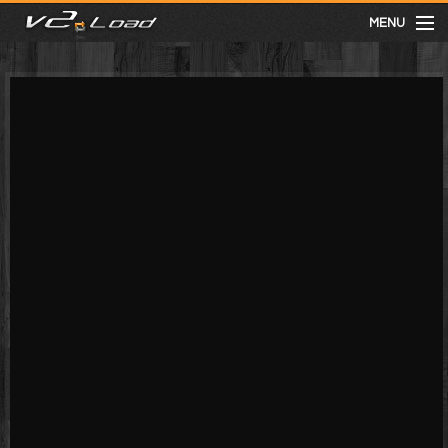
MENU
meist gesehen
neuste
kategorien
Menu
mit facebook anmelden
Informationen