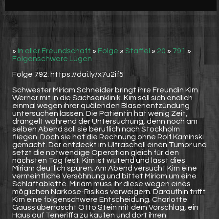
Werbung
Video suchen
»
In aller Freundschaft
»
Folge
»
Staffel
»
20
»
791
»
Folgenschwere Lügen
Folge 792: https://dai.ly/x7u2if5
Schwester Miriam Schneider bringt ihre Freundin Kim
Werner mit in die Sachsenklinik. Kim soll sich endlich
einmal wegen ihrer quälenden Blasenentzündung
untersuchen lassen. Die Patientin hat wenig Zeit,
drängelt während der Untersuchung, denn noch am
selben Abend soll sie beruflich nach Stockholm
fliegen. Doch sie hat die Rechnung ohne Rolf Kaminski
gemacht. Der entdeckt im Ultraschall einen Tumor und
setzt die notwendige Operation gleich für den
nächsten Tag fest. Kim ist wütend und lässt dies
Miriam deutlich spüren. Am Abend versucht Kim eine
vermeintliche Versöhnung und bittet Miriam um eine
Schlaftablette. Miriam muss ihr diese wegen eines
möglichen Narkose-Risikos verweigern. Daraufhin trifft
Kim eine folgenschwere Entscheidung. Charlotte
Gauss überrascht Otto Stein mit dem Vorschlag, ein
Haus auf Teneriffa zu kaufen und dort ihren