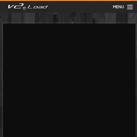
MENU
meist gesehen
neuste
kategorien
Menu
mit facebook anmelden
Informationen