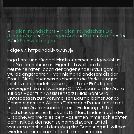
Werbung
Video suchen
»
In aller Freundschaft
»
In aller Freundschaft Die
Jungen Ärzte
»
Die Jungen Ärzte
»
Folge
»
Staffel
»
3
»
87
»
86
»
Erwartungen
Folge 87: https://dai.ly/x7u9yj9
Inga Lanz und Michael Martin kommen aufgewühlt in
der Notaufnahme an: Eigentlich wollten die beiden
heute heiraten, doch der angehende Bräutigam
wurde angefahren – von niemand anderem als der
Braut. Glücklicherweise scheinen die Verletzungen
leicht zu behandeln zu sein, doch der Bräutigam
verweigert die notwendige OP. Was können die Ärzte
für das Paar tun? Assistenzarzt Elias Bähr wird
unterdessen zum verunfallten Baumarbeiter Jonas
Sommer gerufen. Als das Fieber des Patienten steigt,
finden die Ärzte zunächst keine Erklärung. Unter
Hochdruck suchen Elias und Dr. Marc Lindner nach der
Ursache, während es dem Patienten immer schlechter
geht. Niklas, der nach seinem schweren Unfall
weiterhin noch auf dem Weg der Genesung ist, will sich
wieder voll um seine Patienten und um seine