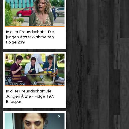
In aller Freundschaft - Die
jungen Ärzte: Wahrheiten |
Folge 239
In aller Freundschaft Die
Jungen Ärzte - Folge 197:
Endspurt