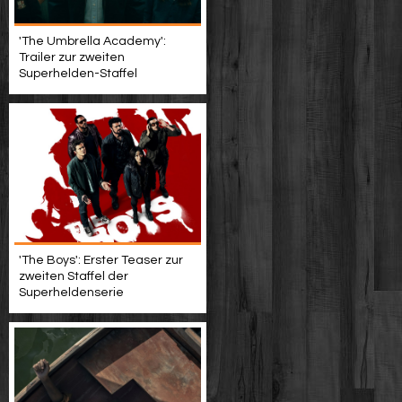
'The Umbrella Academy':
Trailer zur zweiten
Superhelden-Staffel
'The Boys': Erster Teaser zur
zweiten Staffel der
Superheldenserie