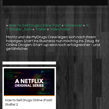
Werbung
Video suchen
»
How to Sell Drugs Online Fast
»
Voiceover
»
A-
TVtrailer_SoN
»
Trailer
»
Videotrailer
Moritz und die MyDrugs Crew legen sich nach ihrem
holprigen Start ins Business nun mächtig ins Zeug. Ihr
Online Drogen-Start-up wird noch erfolgreicher - und
gefährlicher.
How to Sell Drugs Online (Fast)
Staffel 2