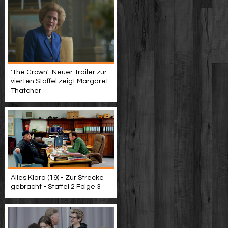
'The Crown': Neuer Trailer zur
vierten Staffel zeigt Margaret
Thatcher
Alles Klara (19) - Zur Strecke
gebracht - Staffel 2 Folge 3