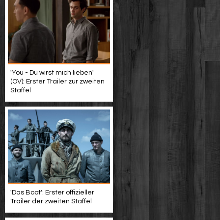
'You - Du wirst mich lieben'
(OV): Erster Trailer zur zweiten
Staffel
'Das Boot': Erster offizieller
Trailer der zweiten Staffel