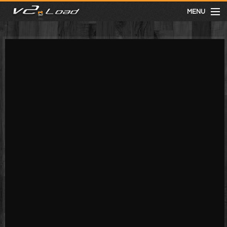
MENU
meist gesehen
neuste
kategorien
Menu
mit facebook anmelden
Informationen