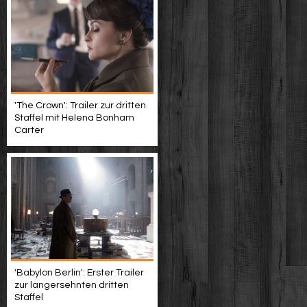
'The Crown': Trailer zur dritten
Staffel mit Helena Bonham
Carter
'Babylon Berlin': Erster Trailer
zur langersehnten dritten
Staffel