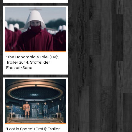
'The Handmaid's Tale' (OV):
Trailer zur 4. Staffel der
Endzeit-Serie
'Lost in Space' (OmU): Trailer