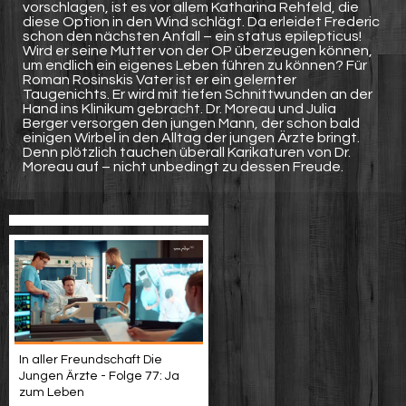
vorschlagen, ist es vor allem Katharina Rehfeld, die
diese Option in den Wind schlägt. Da erleidet Frederic
schon den nächsten Anfall – ein status epilepticus!
Wird er seine Mutter von der OP überzeugen können,
um endlich ein eigenes Leben führen zu können? Für
Roman Rosinskis Vater ist er ein gelernter
Taugenichts. Er wird mit tiefen Schnittwunden an der
Hand ins Klinikum gebracht. Dr. Moreau und Julia
Berger versorgen den jungen Mann, der schon bald
einigen Wirbel in den Alltag der jungen Ärzte bringt.
Denn plötzlich tauchen überall Karikaturen von Dr.
Moreau auf – nicht unbedingt zu dessen Freude.
In aller Freundschaft Die
Jungen Ärzte - Folge 77: Ja
zum Leben