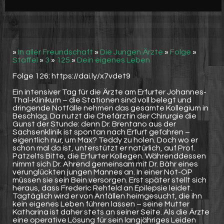
Werbung
Video suchen
»
In aller Freundschaft
»
Die Jungen Ärzte
»
Folge
»
Staffel
»
3
»
125
»
Dein eigenes Leben
Folge 126: https://dai.ly/x7vdet9
Ein intensiver Tag für die Ärzte am Erfurter Johannes-
Thal-Klinikum – die Stationen sind voll belegt und
dringende Notfälle nehmen das gesamte Kollegium in
Beschlag. Da nutzt die Chefärztin der Chirurgie die
Gunst der Stunde: denn Dr. Brentano aus der
Sachsenklinik ist spontan nach Erfurt gefahren –
eigentlich nur, um Max? Teddy zu holen. Doch wo er
schon mal da ist, unterstützt er natürlich, auf Prof.
Patzelts Bitte, die Erfurter Kollegen. Währenddessen
nimmt sich Dr. Ahrend gemeinsam mit Dr. Bähr eines
verunglückten jungen Mannes an. In einer Not-OP
müssen sie sein Bein versorgen. Erst später stellt sich
heraus, dass Frederic Rehfeld an Epilepsie leidet.
Tagtäglich wird er von Anfällen heimgesucht, die ihn
kein eigenes Leben führen lassen – seine Mutter
Katharina ist daher stets an seiner Seite. Als die Ärzte
eine operative Lösung für sein langjähriges Leiden