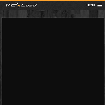
MENU
meist gesehen
neuste
kategorien
Menu
mit facebook anmelden
Informationen