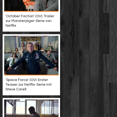
'October Faction' (OV): Trailer
zur Monsterjäger-Serie von
Netflix
'Space Force' (OV): Erster
Teaser zur Netflix-Serie mit
Steve Carell