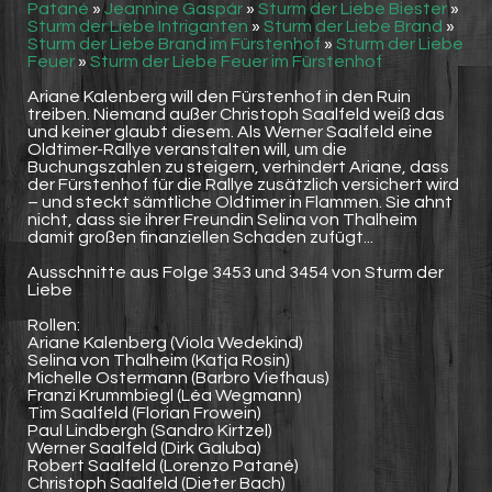
Patané
»
Jeannine Gaspár
»
Sturm der Liebe Biester
»
Sturm der Liebe Intriganten
»
Sturm der Liebe Brand
»
Sturm der Liebe Brand im Fürstenhof
»
Sturm der Liebe
Feuer
»
Sturm der Liebe Feuer im Fürstenhof
Ariane Kalenberg will den Fürstenhof in den Ruin
treiben. Niemand außer Christoph Saalfeld weiß das
und keiner glaubt diesem. Als Werner Saalfeld eine
Oldtimer-Rallye veranstalten will, um die
Buchungszahlen zu steigern, verhindert Ariane, dass
der Fürstenhof für die Rallye zusätzlich versichert wird
– und steckt sämtliche Oldtimer in Flammen. Sie ahnt
nicht, dass sie ihrer Freundin Selina von Thalheim
damit großen finanziellen Schaden zufügt...
Ausschnitte aus Folge 3453 und 3454 von Sturm der
Liebe
Rollen:
Ariane Kalenberg (Viola Wedekind)
Selina von Thalheim (Katja Rosin)
Michelle Ostermann (Barbro Viefhaus)
Franzi Krummbiegl (Léa Wegmann)
Tim Saalfeld (Florian Frowein)
Paul Lindbergh (Sandro Kirtzel)
Werner Saalfeld (Dirk Galuba)
Robert Saalfeld (Lorenzo Patané)
Christoph Saalfeld (Dieter Bach)