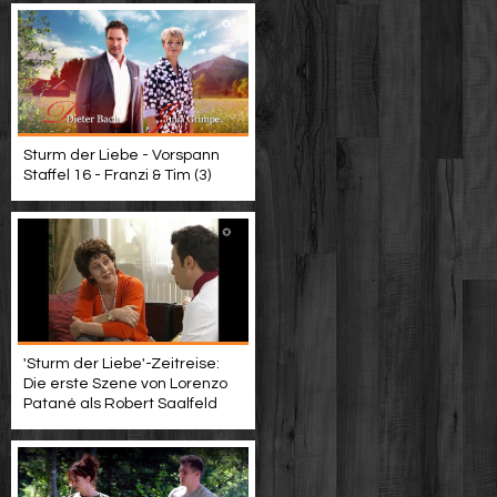
Sturm der Liebe - Vorspann
Staffel 16 - Franzi & Tim (3)
'Sturm der Liebe'-Zeitreise:
Die erste Szene von Lorenzo
Patané als Robert Saalfeld