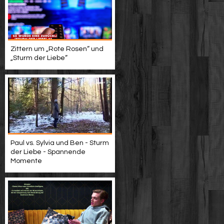
Zittern um „Rote Rosen“ und
„Sturm der Liebe“
Paul vs. Sylvia und Ben - Sturm
der Liebe - Spannende
Momente