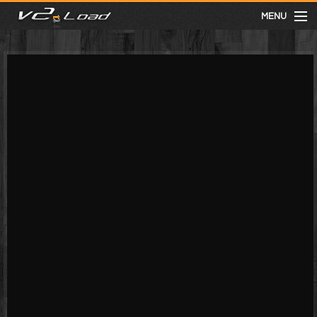
MENU
meist gesehen
neuste
kategorien
Menu
mit facebook anmelden
Informationen