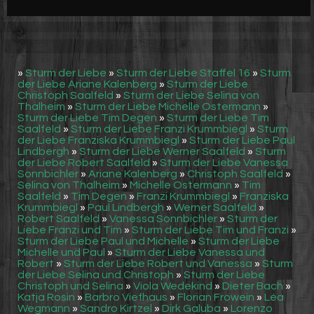
Werbung
Video suchen
»
Sturm der Liebe
»
Sturm der Liebe Staffel 16
»
Sturm
der Liebe Ariane Kalenberg
»
Sturm der Liebe
Christoph Saalfeld
»
Sturm der Liebe Selina von
Thalheim
»
Sturm der Liebe Michelle Ostermann
»
Sturm der Liebe Tim Degen
»
Sturm der Liebe Tim
Saalfeld
»
Sturm der Liebe Franzi Krummbiegl
»
Sturm
der Liebe Franziska Krummbiegl
»
Sturm der Liebe Paul
Lindbergh
»
Sturm der Liebe Werner Saalfeld
»
Sturm
der Liebe Robert Saalfeld
»
Sturm der Liebe Vanessa
Sonnbichler
»
Ariane Kalenberg
»
Christoph Saalfeld
»
Selina von Thalheim
»
Michelle Ostermann
»
Tim
Saalfeld
»
Tim Degen
»
Franzi Krummbiegl
»
Franziska
Krummbiegl
»
Paul Lindbergh
»
Werner Saalfeld
»
Robert Saalfeld
»
Vanessa Sonnbichler
»
Sturm der
Liebe Franzi und Tim
»
Sturm der Liebe Tim und Franzi
»
Sturm der Liebe Paul und Michelle
»
Sturm der Liebe
Michelle und Paul
»
Sturm der Liebe Vanessa und
Robert
»
Sturm der Liebe Robert und Vanessa
»
Sturm
der Liebe Selina und Christoph
»
Sturm der Liebe
Christoph und Selina
»
Viola Wedekind
»
Dieter Bach
»
Katja Rosin
»
Barbro Viefhaus
»
Florian Frowein
»
Léa
Wegmann
»
Sandro Kirtzel
»
Dirk Galuba
»
Lorenzo