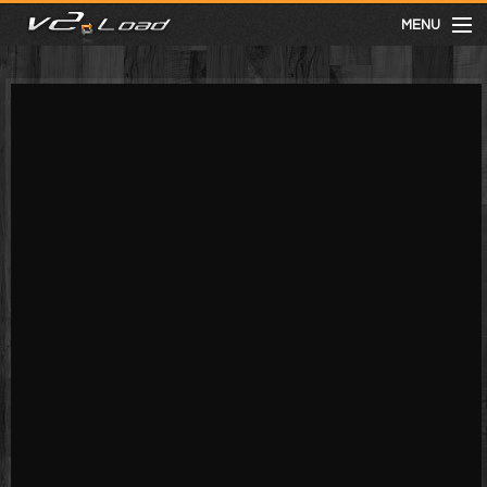
MENU
meist gesehen
neuste
kategorien
Menu
mit facebook anmelden
Informationen