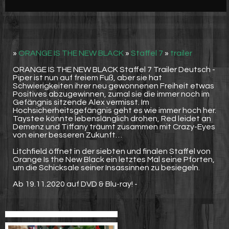
Werbung
Video suchen
»
ORANGE IS THE NEW BLACK
»
Staffel 7
»
trailer
ORANGE IS THE NEW BLACK Staffel 7 Trailer Deutsch -
Piper ist nun auf freiem Fuß, aber sie hat
Schwierigkeiten ihrer neu gewonnenen Freiheit etwas
Positives abzugewinnen, zumal sie die immer noch im
Gefängnis sitzende Alex vermisst. Im
Hochsicherheitsgefängnis geht es wie immer hoch her.
Taystee könnte lebenslänglich drohen, Red leidet an
Demenz und Tiffany träumt zusammen mit Crazy-Eyes
von einer besseren Zukunft…
Litchfield öffnet in der siebten und finalen Staffel von
Orange Is the New Black ein letztes Mal seine Pforten,
um die Schicksale seiner Insassinnen zu besiegeln.
Ab 19.11.2020 auf DVD & Blu-ray! -