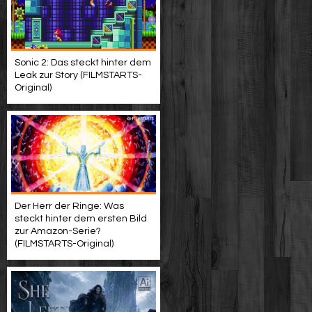
Sonic 2: Das steckt hinter dem
Leak zur Story (FILMSTARTS-
Original)
Der Herr der Ringe: Was
steckt hinter dem ersten Bild
zur Amazon-Serie?
(FILMSTARTS-Original)