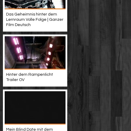
Das Geheimnis hinter dem
Lernraum Volle Folge | Ganzer
Film Deutsch
Hinter dem Rampenlicht
Trailer OV
Mein Blind Date mit dem