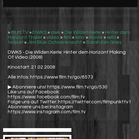
Werbung
Video suchen
»
FILM.TV
»
DWK5
»
dwk
»
Die Wilden Kerle
»
Hinter dem
Horizont Trailer
»
video
»
film
»
kino
»
movie
»
wild
»
teaser
»
Jimi Blue Ochsenknecht
»
Sarah Kim Gries
DWK5 - Die Wilden Kerle: Hinter dem Horizont Making
Of Video (2008)
Kinostart: 21.02.2008
Alle Infos: https://www.film.tv/go/6573
▶ Abonniere uns! https://www.film.tv/go/530
Like uns auf Facebook:
https://www.facebook.com/film.tv
Folge uns auf Twitter: https://twitter.com/filmpunkttv1
Abonniere uns bei Instagram:
https://www.instagram.com/film.tv