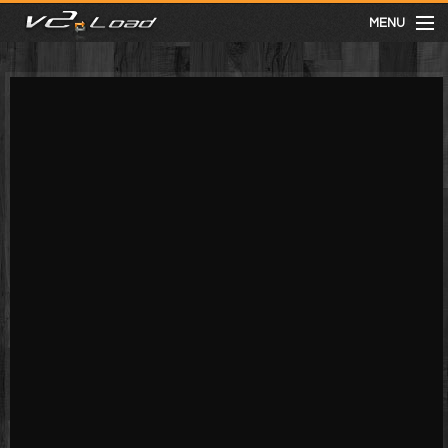
MENU
meist gesehen
neuste
kategorien
Menu
mit facebook anmelden
Informationen