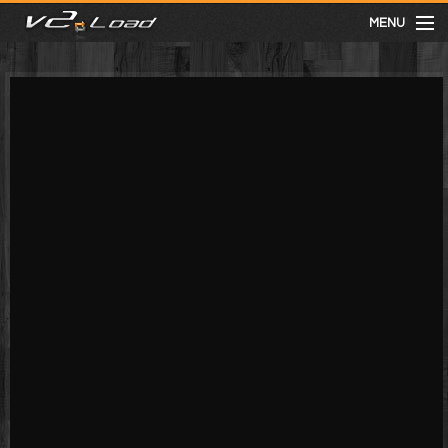
MENU
meist gesehen
neuste
kategorien
Menu
mit facebook anmelden
Informationen