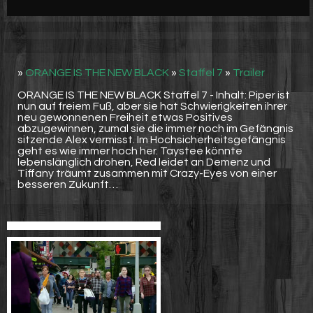
Werbung
Video suchen
»
ORANGE IS THE NEW BLACK
»
Staffel 7
»
Trailer
ORANGE IS THE NEW BLACK Staffel 7 - Inhalt: Piper ist
nun auf freiem Fuß, aber sie hat Schwierigkeiten ihrer
neu gewonnenen Freiheit etwas Positives
abzugewinnen, zumal sie die immer noch im Gefängnis
sitzende Alex vermisst. Im Hochsicherheitsgefängnis
geht es wie immer hoch her. Taystee könnte
lebenslänglich drohen, Red leidet an Demenz und
Tiffany träumt zusammen mit Crazy-Eyes von einer
besseren Zukunft…