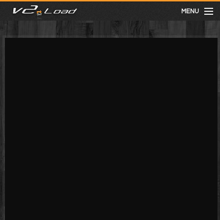
MENU
meist gesehen
neuste
kategorien
Menu
mit facebook anmelden
Informationen