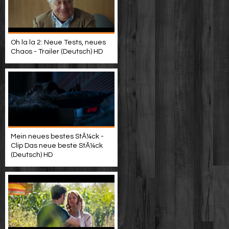
Oh la la 2: Neue Tests, neues
Chaos - Trailer (Deutsch) HD
Mein neues bestes StÃ¼ck -
Clip Das neue beste StÃ¼ck
(Deutsch) HD