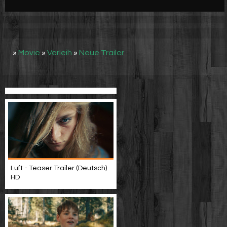
Werbung
Video suchen
»
Movie
»
Verleih
»
Neue Trailer
Luft - Teaser Trailer (Deutsch)
HD