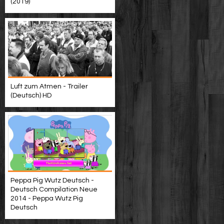
(2019)
Luft zum Atmen - Trailer
(Deutsch) HD
Peppa Pig Wutz Deutsch -
Deutsch Compilation Neue
2014 - Peppa Wutz Pig
Deutsch