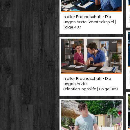
In aller Freundschaft - Die
jungen Ärzte: Versteckspiel |
Folge 437
In aller Freundschaft - Die
jungen Ärzte:
Orientierungshilfe | Folge 369