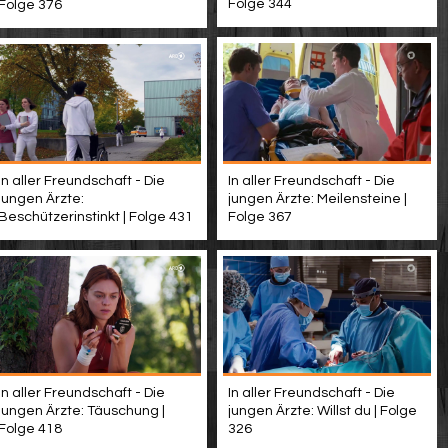
Folge 344
Folge 376
In aller Freundschaft - Die
In aller Freundschaft - Die
jungen Ärzte: Meilensteine |
jungen Ärzte:
Folge 367
Beschützerinstinkt | Folge 431
In aller Freundschaft - Die
In aller Freundschaft - Die
jungen Ärzte: Täuschung |
jungen Ärzte: Willst du | Folge
Folge 418
326