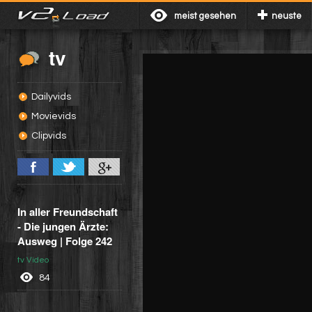
meist gesehen
neuste
tv
Dailyvids
Movievids
Clipvids
In aller Freundschaft
- Die jungen Ärzte:
Ausweg | Folge 242
tv Video
84