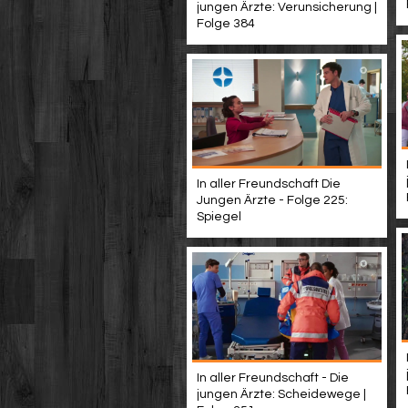
jungen Ärzte: Verunsicherung |
Folge 384
In aller Freundschaft Die
Jungen Ärzte - Folge 225:
Spiegel
In aller Freundschaft - Die
jungen Ärzte: Scheidewege |