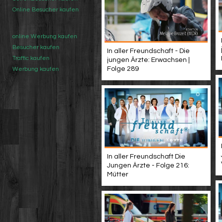
Online Besucher kaufen
online Werbung kaufen
Besucher kaufen
In aller Freundschaft - Die
Traffic kaufen
jungen Ärzte: Erwachsen |
Folge 289
Werbung kaufen
In aller Freundschaft Die
Jungen Ärzte - Folge 216:
Mütter