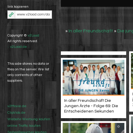
link kopieren
»
In aller Freundschaft
»
Die jun
Copyright ©
v2Load
All rights reserved.
:: v2Load.de ::
This side stores no data or
files on the server. We list
only contents of other
suppliers.
In aller Freundschaft Die
Jungen Ärzte - Folge 69: Die
v2Movie.de
Entscheidenen Sekunden
ClipVids.de
Website Werbung kaufen
online Traffic kaufen
SeitenBesucher kaufen