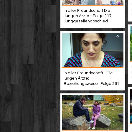
In aller Freundschaft Die
Jungen Ärzte - Folge 117:
Junggesellenabschied
In aller Freundschaft - Die
jungen Ärzte:
Beziehungsweise | Folge 291