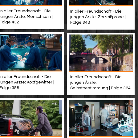
In aller Freundschaft - Die
In aller Freundschaft - Die
jungen Ärzte: Menschsein |
jungen Ärzte: Zerreißprobe |
Folge 432
Folge 348
In aller Freundschaft - Die
In aller Freundschaft - Die
jungen Ärzte: Kopfgewitter |
jungen Ärzte:
Folge 358
Selbstbestimmung | Folge 364