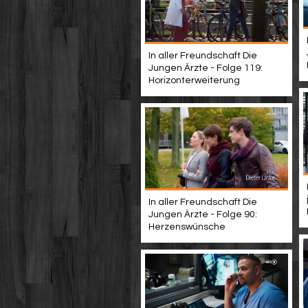
In aller Freundschaft Die
Jungen Ärzte - Folge 119:
Horizonterweiterung
In aller Freundschaft Die
Jungen Ärzte - Folge 90:
Herzenswünsche