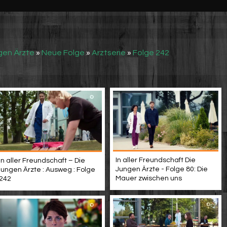
gen Ärzte
»
Neue Folge
»
Arztserie
»
Folge 242
In aller Freundschaft Die
In aller Freundschaft – Die
Jungen Ärzte - Folge 80: Die
jungen Ärzte : Ausweg : Folge
Mauer zwischen uns
242