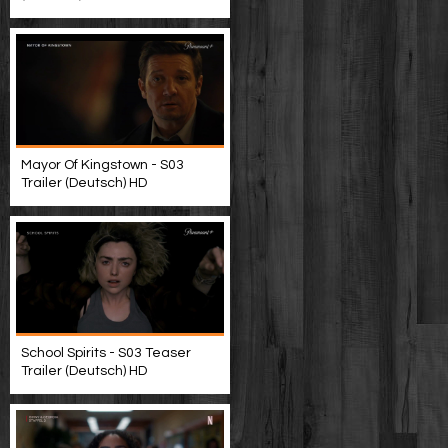
Mayor Of Kingstown - S03
Trailer (Deutsch) HD
School Spirits - S03 Teaser
Trailer (Deutsch) HD