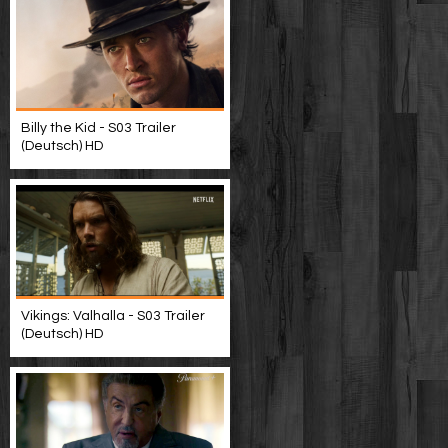
Billy the Kid - S03 Trailer
(Deutsch) HD
Vikings: Valhalla - S03 Trailer
(Deutsch) HD