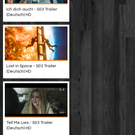
Ich dich auch! - S03 Trailer
(Deutsch) HD
Lost in Space - S03 Trailer
(Deutsch) HD
Tell Me Lies - S03 Trailer
(Deutsch) HD