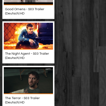
Good Omens - S03 Trailer
(Deutsch) HD
The Night Agent - S03 Trailer
(Deutsch) HD
The Terror - S03 Trailer
(Deutsch) HD