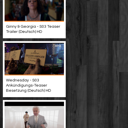
Ginny & Georgia - S03 Teaser
Trailer (Deutsch) HD
Wednesday - S03
Ankündigungs-Teaser
Besetzung (Deutsch) HD