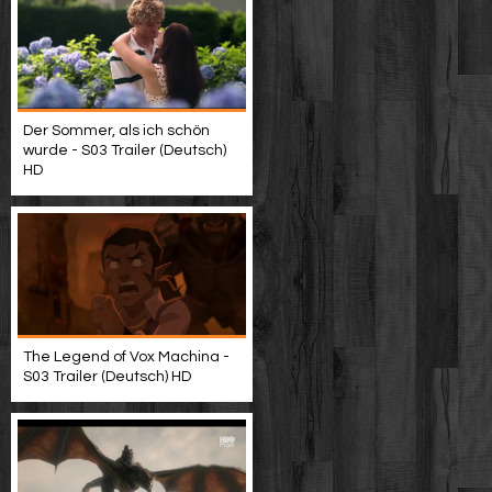
Der Sommer, als ich schön
wurde - S03 Trailer (Deutsch)
HD
The Legend of Vox Machina -
S03 Trailer (Deutsch) HD