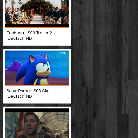
Euphoria - S03 Trailer 2
(Deutsch) HD
Sonic Prime - S03 Clip
(Deutsch) HD