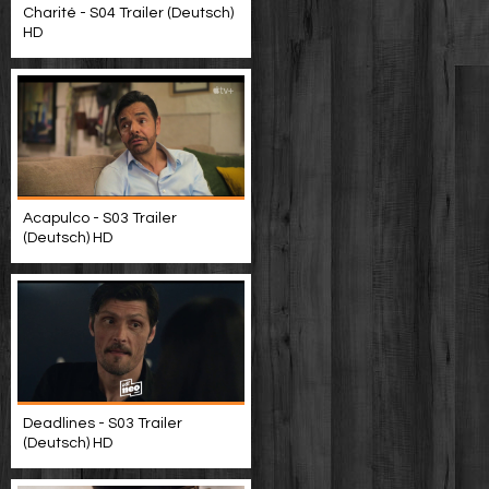
Charité - S04 Trailer (Deutsch)
HD
Acapulco - S03 Trailer
(Deutsch) HD
Deadlines - S03 Trailer
(Deutsch) HD