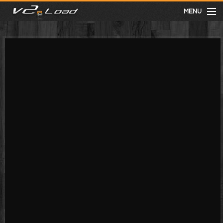
MENU
meist gesehen
neuste
kategorien
Menu
mit facebook anmelden
Informationen