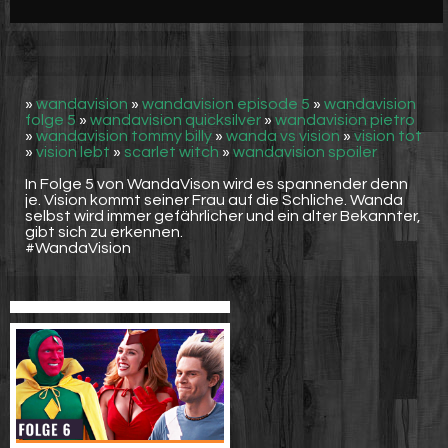
Werbung
Video suchen
»
wandavision
»
wandavision episode 5
»
wandavision
folge 5
»
wandavision quicksilver
»
wandavision pietro
»
wandavision tommy billy
»
wanda vs vision
»
vision tot
»
vision lebt
»
scarlet witch
»
wandavision spoiler
In Folge 5 von WandaVison wird es spannender denn
je. Vision kommt seiner Frau auf die Schliche. Wanda
selbst wird immer gefährlicher und ein alter Bekannter,
gibt sich zu erkennen.
#WandaVision