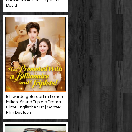
Die Perücken und ich | Shirin
David
Ich wurde gefördert mit einem
Milliardär und Triplets Drama
Filme Englische Sub | Ganzer
Film Deutsch