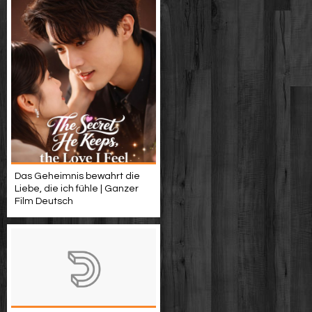
Das Geheimnis bewahrt die
Liebe, die ich fühle | Ganzer
Film Deutsch