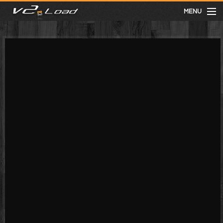
MENU
meist gesehen
neuste
kategorien
Menu
mit facebook anmelden
Informationen