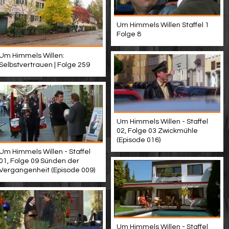
Um Himmels Willen Staffel 1
Folge 8
Um Himmels Willen:
Selbstvertrauen | Folge 259
Um Himmels Willen - Staffel
02, Folge 03 Zwickmühle
(Episode 016)
Um Himmels Willen - Staffel
01, Folge 09 Sünden der
Vergangenheit (Episode 009)
Um Himmels Willen - Staffel