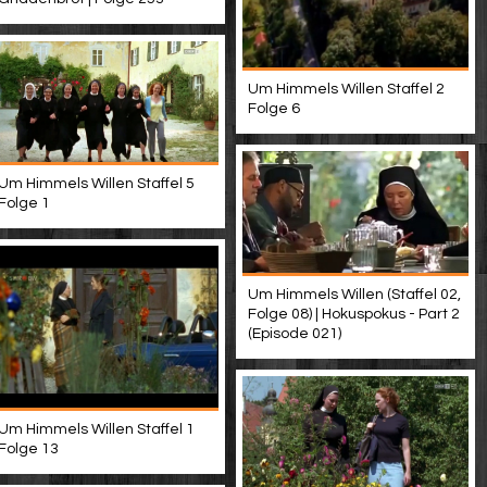
Um Himmels Willen Staffel 2
Folge 6
Um Himmels Willen Staffel 5
Folge 1
Um Himmels Willen (Staffel 02,
Folge 08) | Hokuspokus - Part 2
(Episode 021)
Um Himmels Willen Staffel 1
Folge 13