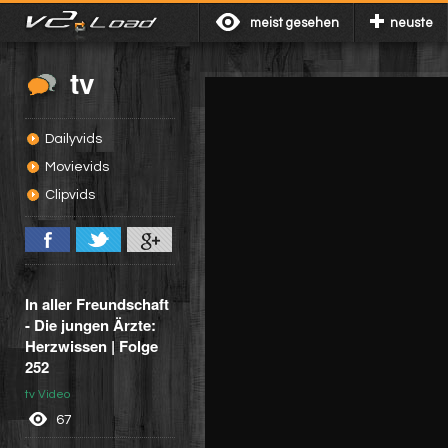
meist gesehen
neuste
tv
Dailyvids
Movievids
Clipvids
In aller Freundschaft
- Die jungen Ärzte:
Herzwissen | Folge
252
tv Video
67