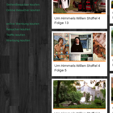
SeitenBesucher kaufen
Online Besucher kaufen
Um Himmels Willen Staffel 4
Folge 13
online Werbung kaufen
Besucher kaufen
Traffic kaufen
Werbung kaufen
Um Himmels Willen Staffel 4
Folge 5