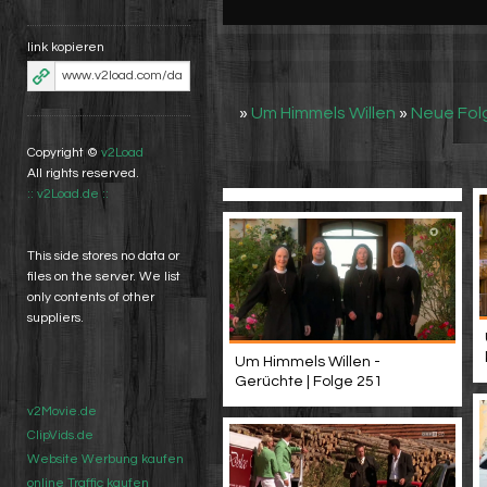
link kopieren
»
Um Himmels Willen
»
Neue Fol
Copyright ©
v2Load
All rights reserved.
:: v2Load.de ::
This side stores no data or
files on the server. We list
only contents of other
suppliers.
Um Himmels Willen -
Gerüchte | Folge 251
v2Movie.de
ClipVids.de
Website Werbung kaufen
online Traffic kaufen