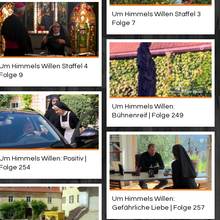
Um Himmels Willen Staffel 3
Folge 7
Um Himmels Willen Staffel 4
Folge 9
Um Himmels Willen:
Bühnenreif | Folge 249
Um Himmels Willen: Positiv |
Folge 254
Um Himmels Willen:
Gefährliche Liebe | Folge 257