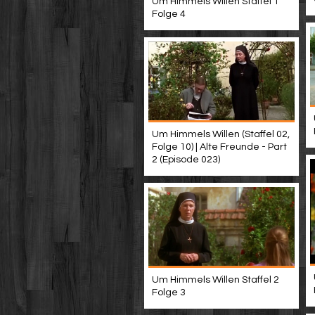
Um Himmels Willen Staffel 1
Folge 4
Um Himmels Willen (Staffel 02,
Folge 10) | Alte Freunde - Part
2 (Episode 023)
Um Himmels Willen Staffel 2
Folge 3