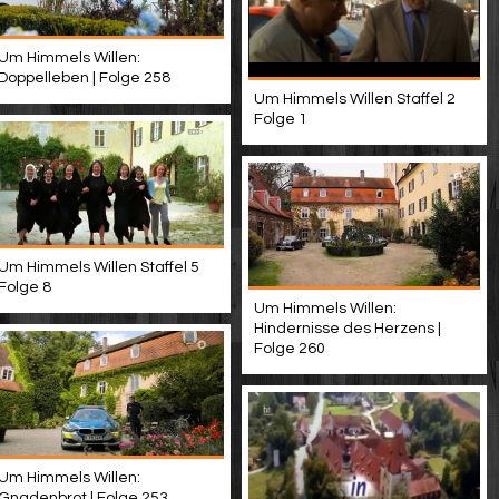
Um Himmels Willen:
Doppelleben | Folge 258
Um Himmels Willen Staffel 2
Folge 1
Um Himmels Willen Staffel 5
Folge 8
Um Himmels Willen:
Hindernisse des Herzens |
Folge 260
Um Himmels Willen:
Gnadenbrot | Folge 253