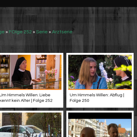
ge
»
FOlge 252
»
Serie
»
Arztserie
Um Himmels Willen: Liebe
Um Himmels Willen: Abflug |
kennt kein Alter | Folge 252
Folge 250