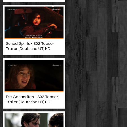
School Spirits - S02 Teaser
Trailer (Deutsche UT) HD
Die Gesandten - S02 Teaser
Trailer (Deutsche UT) HD