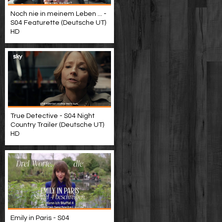
Noch nie in meinem Leben ... -
S04 Featurette (Deutsche UT)
HD
True Detective - S04 Night
Country Trailer (Deutsche UT)
HD
Emily in Paris - S04