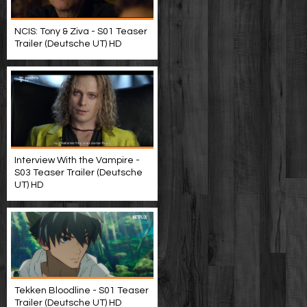
NCIS: Tony & Ziva - S01 Teaser
Trailer (Deutsche UT) HD
Interview With the Vampire -
S03 Teaser Trailer (Deutsche
UT) HD
Tekken Bloodline - S01 Teaser
Trailer (Deutsche UT) HD