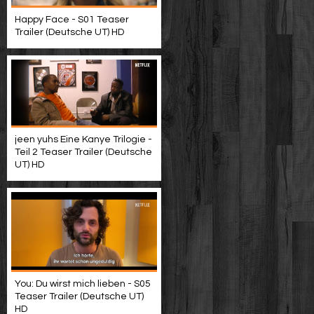
Happy Face - S01 Teaser
Trailer (Deutsche UT) HD
jeen yuhs Eine Kanye Trilogie -
Teil 2 Teaser Trailer (Deutsche
UT) HD
You: Du wirst mich lieben - S05
Teaser Trailer (Deutsche UT)
HD