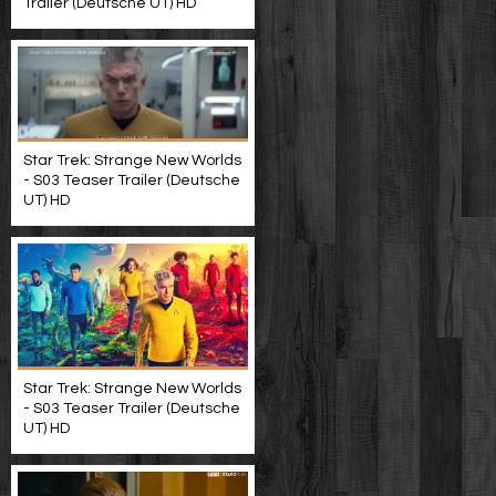
Trailer (Deutsche UT) HD
Star Trek: Strange New Worlds
- S03 Teaser Trailer (Deutsche
UT) HD
Star Trek: Strange New Worlds
- S03 Teaser Trailer (Deutsche
UT) HD