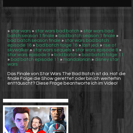
Werbung
Video suchen
»
star wars
»
star wars bad batch
»
star wars bad
batch season 1 finale
»
bad batch season 1 finale
»
bad batch season finale
»
star wars bad batch
episode 16
»
bad batch folge 16
»
last jedi
»
rise of
skywalker
»
star wars sequels
»
star wars episode 8
»
star wars episode 9
»
bad batch
»
bad batch folge 11
»
bad batch episode 11
»
mandalorian
»
disney star
wars
Das Finale von Star Wars The Bad Batch ist da. Hat die
finale Folge die Show gerettet oder bin ich weiterhin
enttäuscht? Diese Frage beantworte ich im Video!