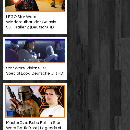
LEGO Star Wars
Wiederaufbau der Galaxis -
S01 Trailer 2 (Deutsch) HD
Star Wars: Visions - S01
Special Look (Deutsche UT) HD
MasterOv is Boba Fett in Star
Wars Battlefront | Legends of