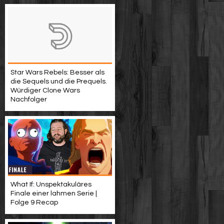
Star Wars Rebels: Besser als
die Sequels und die Prequels.
Würdiger Clone Wars
Nachfolger
What If: Unspektakuläres
Finale einer lahmen Serie |
Folge 9 Recap