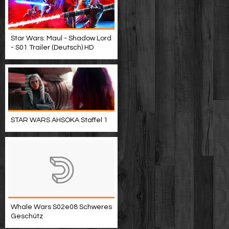
Star Wars: Maul - Shadow Lord
- S01 Trailer (Deutsch) HD
STAR WARS AHSOKA Staffel 1
Whale Wars S02e08 Schweres
Geschütz