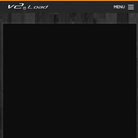
MENU
meist gesehen
neuste
kategorien
Menu
mit facebook anmelden
Informationen