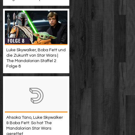
Luke Skywalker, Boba Fett und
die Zukunft von Star Wars |
The Mandalorian Staffel 2
Folge 8
Ahsoka Tano, Luke Skywalker
& Boba Fett: So hat The
Mandalorian Star Wars
gerettet