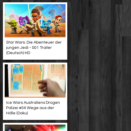
Star Wars: Die Abenteuer der
jungen Jedi - S01 Trailer
(Deutsch) HD
Ice Wars Australiens Drogen
Polizei #04 Wege aus der
Hölle (Doku)