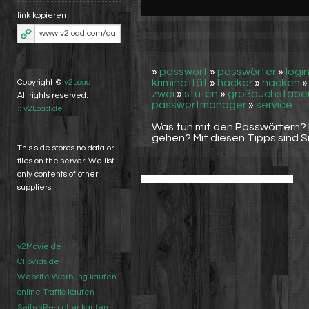
link kopieren
»
passwort
»
passwörter
»
logi
kriminalität
»
hacker
»
hacken
Copyright ©
v2Load
zwei
»
stufen
»
großbuchstabe
All rights reserved.
passwortmanager
»
service
:: v2Load.de ::
Was tun mit den Passwörtern? 
gehen? Mit diesen Tipps sind S
This side stores no data or
files on the server. We list
only contents of other
suppliers.
v2Movie.de
ClipVids.de
Website Werbung kaufen
online Traffic kaufen
SeitenBesucher kaufen