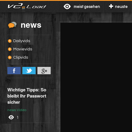
meist gesehen
neuste
news
Dailyvids
Movievids
Clipvids
Wichtige Tipps: So
bleibt Ihr Passwort
sicher
news Video
1