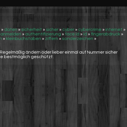
n
»
daten
»
sicherheit
»
sicher
»
cyber
»
cybercrime
»
internet
»
»
anmelden
»
authentifizierung
»
face id
»
id
»
fingerabdruck
»
n
»
kleinbuchstaben
»
ziffern
»
sonderzeichen
»
Regelmäßig ändern oder lieber einmal auf Nummer sicher
ie bestmöglich geschützt.