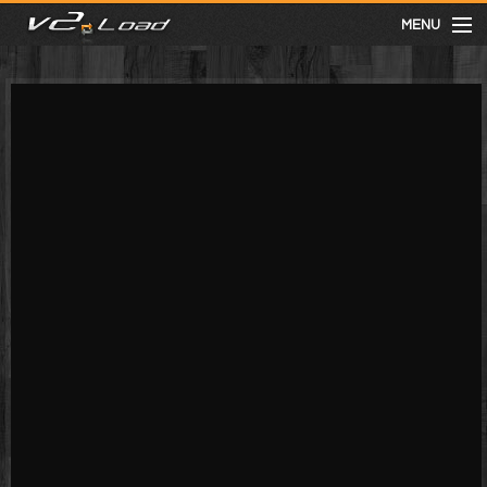
MENU
meist gesehen
neuste
kategorien
Menu
mit facebook anmelden
Informationen