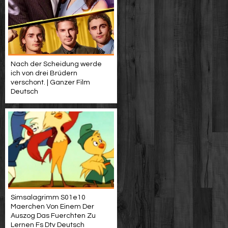
Nach der Scheidung werde
ich von drei Brüdern
verschont. | Ganzer Film
Deutsch
Simsalagrimm S01e10
Maerchen Von Einem Der
Auszog Das Fuerchten Zu
Lernen Fs Dtv Deutsch