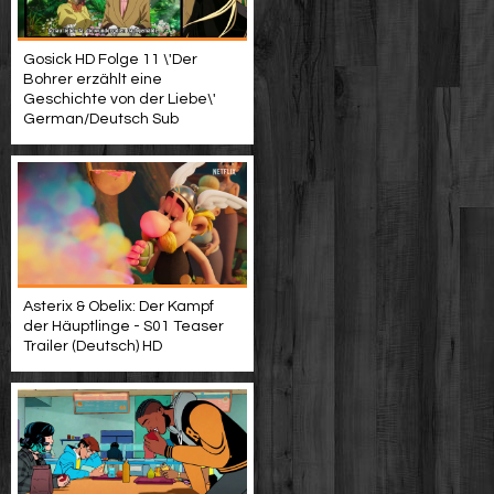
Gosick HD Folge 11 \'Der
Bohrer erzählt eine
Geschichte von der Liebe\'
German/Deutsch Sub
Asterix & Obelix: Der Kampf
der Häuptlinge - S01 Teaser
Trailer (Deutsch) HD