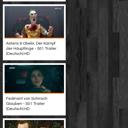
Asterix & Obelix: Der Kampf
der Häuptlinge - S01 Trailer
(Deutsch) HD
Fedinant von Schirach
Glauben - S01 Trailer
(Deutsch) HD