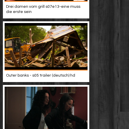
Drei damen vom grill s07e13-eine muss
die erste sein
Outer banks - s05 trailer (deutsch) hd