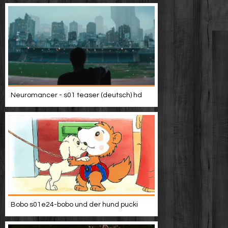
Neuromancer - s01 teaser (deutsch) hd
Bobo s01e24-bobo und der hund pucki