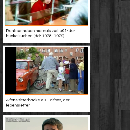
Rentner haben niemals zeit e01-der
huckelkuchen (ddr 1978–1979)
Alfons zitterbacke e01-alfons, der
lebensretter