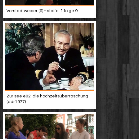
Vorstadtweiber (9) - staffel 1 folge 9
Zur see e02-die hochzeitsüberraschung
(ddr1977)