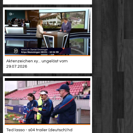
Video suchen
Aktenzeichen xy... ungelöst vom
29.07.2026
Ted lasso - s04 trailer (deutsch) hd