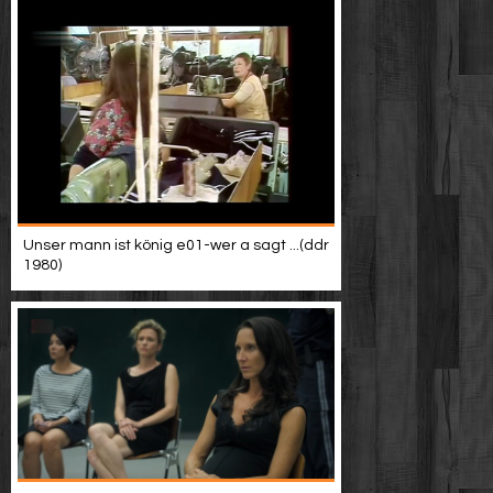
Unser mann ist könig e01-wer a sagt ...(ddr
1980)