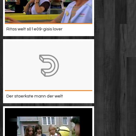
Ritas welt s01e09-gisis lover
Der staerkste mann der welt