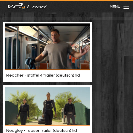
MENU
meist gesehen
neuste
kategorien
Reacher - staffel 4 trailer (deutsch) hd
Menu
mit facebook anmelden
Informationen
Neagley - teaser trailer (deutsch) hd