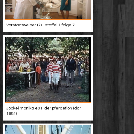
Vorstadtweiber (7) - staffel 1 folge 7
Jockei monika e01-der pferdefloh (ddr
1981)