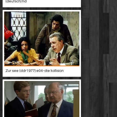
(deutsch) hd
Zur see (ddr1977) e04-die kollision