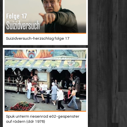
Suizidversuch-herzschlag folge 17
Spuk unterm riesenrad e02-gespenster
auf rädern (ddr 1978)