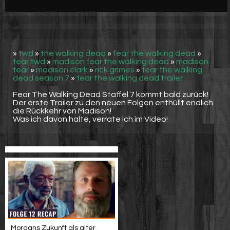
Werbung
Video suchen
»
twd
»
the walking dead
»
fear the walking dead
»
fear twd
»
madison fear the walking dead
»
madison
fear
»
madison clark
»
rick grimes
»
fear the walking
dead season 7
»
fear the walking dead trailer
Fear The Walking Dead Staffel 7 kommt bald zurück!
Der erste Trailer zu den neuen Folgen enthüllt endlich
die Rückkehr von Madison!
Was ich davon halte, verrate ich im Video!
Morgans Zukunft als alter