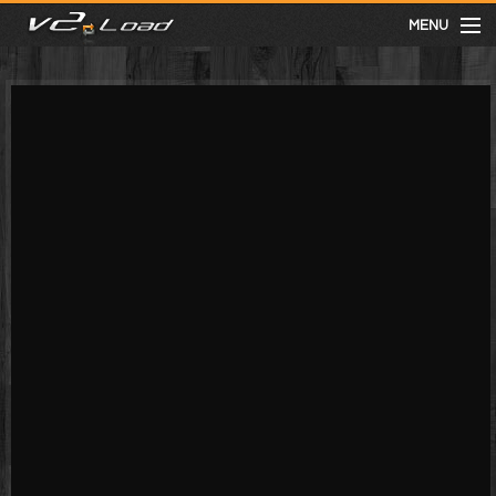
MENU
meist gesehen
neuste
kategorien
Menu
mit facebook anmelden
Informationen