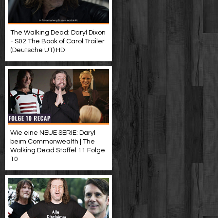
The Walking Dead: Daryl Dixon
- S02 The Book of Carol Trailer
(Deutsche UT) HD
Wie eine NEUE SERIE: Daryl
beim Commonwealth | The
Walking Dead Staffel 11 Folge
10