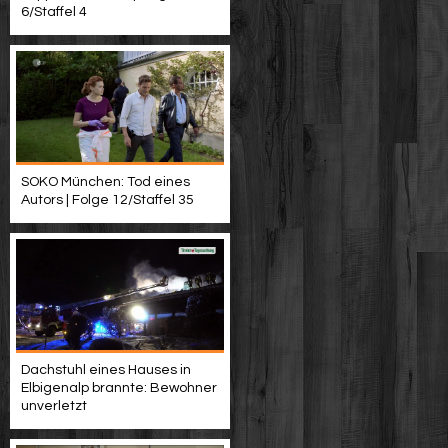
6/Staffel 4
SOKO München: Tod eines
Autors | Folge 12/Staffel 35
Dachstuhl eines Hauses in
Elbigenalp brannte: Bewohner
unverletzt