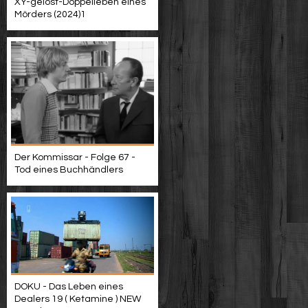
XY-gelöst-Doppelleben eines
Mörders (2024)1
Der Kommissar - Folge 67 -
Tod eines Buchhändlers
DOKU - Das Leben eines
Dealers 19 ( Ketamine ) NEW