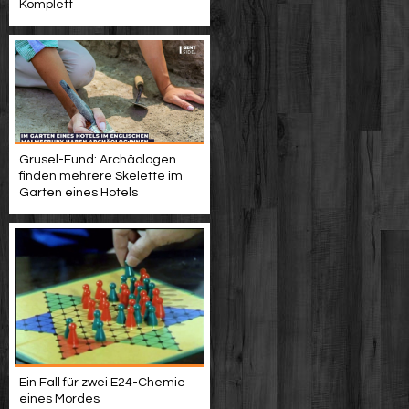
Komplett
Grusel-Fund: Archäologen
finden mehrere Skelette im
Garten eines Hotels
Ein Fall für zwei E24-Chemie
eines Mordes