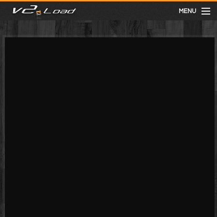
MENU
meist gesehen
neuste
kategorien
Menu
mit facebook anmelden
Informationen