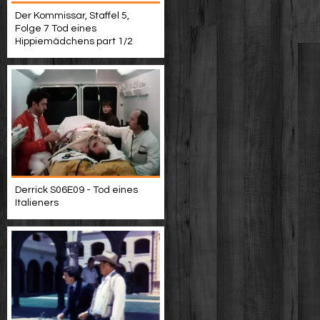
Der Kommissar, Staffel 5,
Folge 7 Tod eines
Hippiemädchens part 1/2
Derrick S06E09 - Tod eines
Italieners