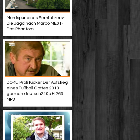
Mordspur eines Fernfahrers-
Die Jagd nach Marco ME01-
Das Phantom
DOKU Profi Kicker Der Aufstieg
eines Fußball Gottes 2013
german deutsch240p H 263
MP3