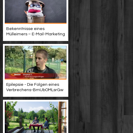
Bekenntnisse eines
Mülleimers – E-Mail-Marketing
Epilepsie - Die Folgen eines
Verbrechens-BmUbOMLsrGw