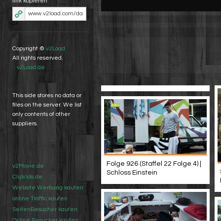
link kopieren
Copyright ©
v2Load
All rights reserved.
:: v2Load.de ::
This side stores no data or
files on the server. We list
only contents of other
suppliers.
Folge 926 (Staffel 22 Folge 4) |
v2Movie.de
Schloss Einstein
ClipVids.de
Website Werbung kaufen
online Traffic kaufen
SeitenBesucher kaufen
Online Besucher kaufen