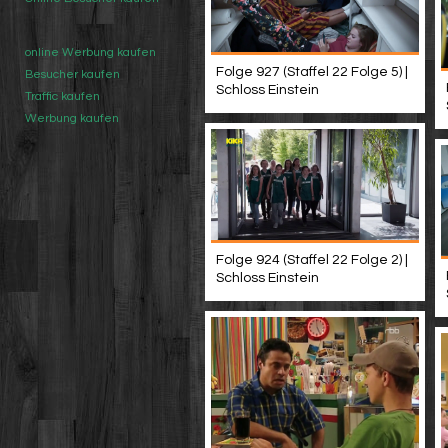
online Werbung kaufen
Folge 927 (Staffel 22 Folge 5) |
Besucher kaufen
Schloss Einstein
Traffic kaufen
Werbung kaufen
Folge 924 (Staffel 22 Folge 2) |
Schloss Einstein