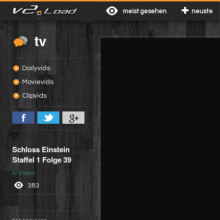
meist gesehen
neuste
tv
Dailyvids
Movievids
Clipvids
Schloss Einstein
Staffel 1 Folge 39
tv Video
383