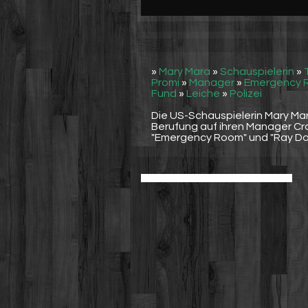
Werbung
Video suchen
»
Mary Mara
»
Schauspielerin
»
Promi
»
Manager
»
Emergency 
Fund
»
Leiche
»
Polizei
Die US-Schauspielerin Mary Mar
Berufung auf ihren Manager Crai
"Emergency Room" und "Ray Do