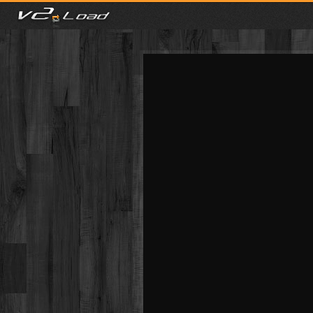
meist gesehen
neuste
kategorien
Menu
mit facebook anmelden
Informationen