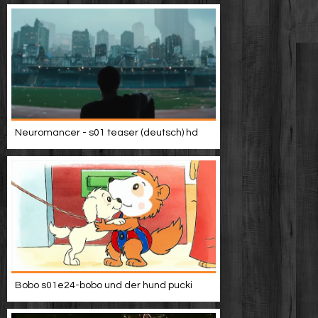
Neuromancer - s01 teaser (deutsch) hd
Bobo s01e24-bobo und der hund pucki