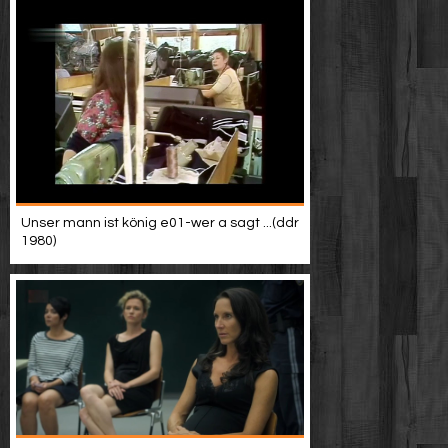
Unser mann ist könig e01-wer a sagt ...(ddr
1980)