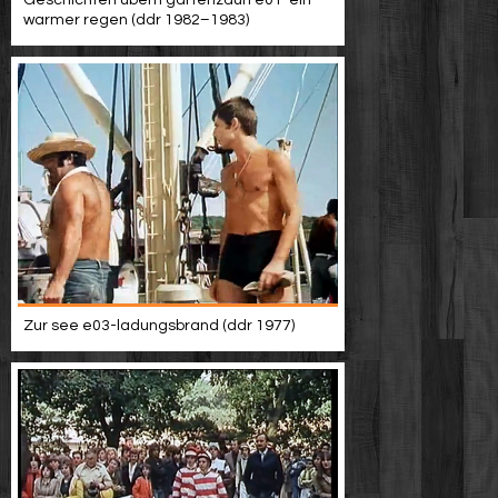
warmer regen (ddr 1982–1983)
Zur see e03-ladungsbrand (ddr 1977)