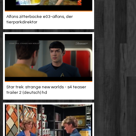
Alfons zitterbacke e03-alfons, der
tierparkdirektor
Star trek: strange new worlds - s4 teaser
trailer 2 (deutsch) hd