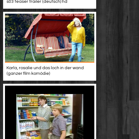
s03 teaser trailer (deutsch) hd
Karla, rosalie und das loch in der wand
(ganzer film komödie)