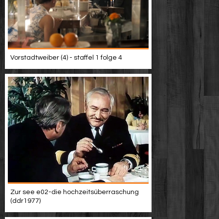
Vorstadtweiber (4) - staffel 1 folge 4
Zur see e02-die hochzeitsüberraschung
(ddr1977)