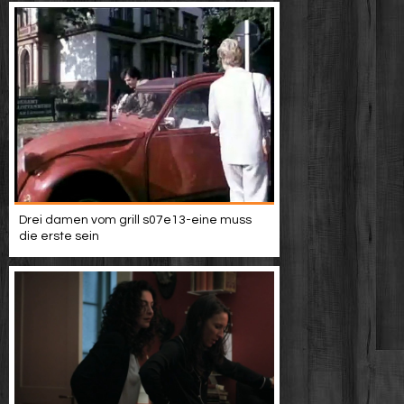
Drei damen vom grill s07e13-eine muss
die erste sein