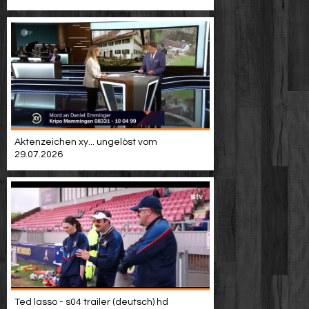
Video suchen
Aktenzeichen xy... ungelöst vom
29.07.2026
Ted lasso - s04 trailer (deutsch) hd