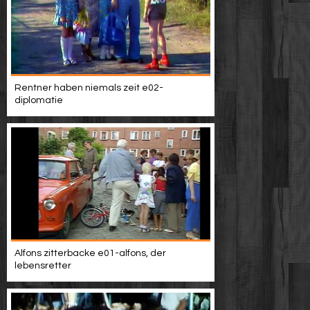
Rentner haben niemals zeit e02-
diplomatie
Alfons zitterbacke e01-alfons, der
lebensretter