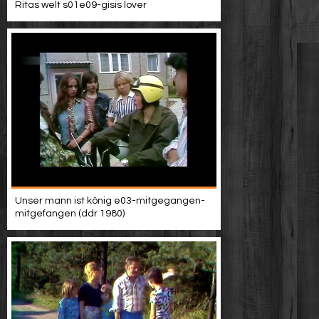
Ritas welt s01e09-gisis lover
Unser mann ist könig e03-mitgegangen-
mitgefangen (ddr 1980)