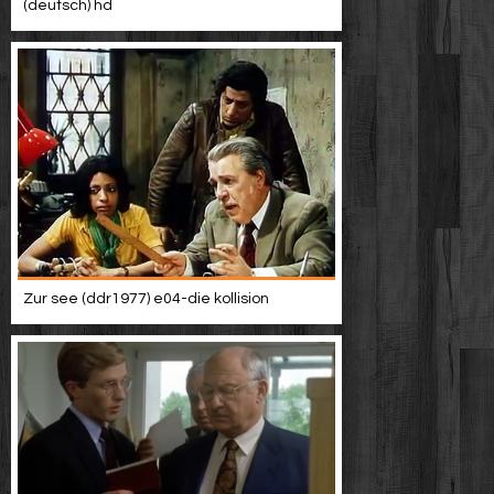
(deutsch) hd
Zur see (ddr1977) e04-die kollision