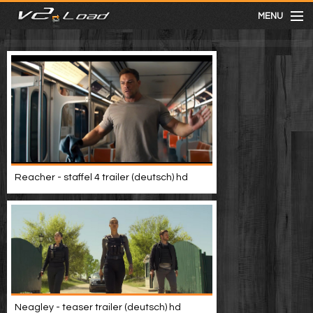
MENU
meist gesehen
neuste
kategorien
Reacher - staffel 4 trailer (deutsch) hd
Menu
mit facebook anmelden
Informationen
Neagley - teaser trailer (deutsch) hd