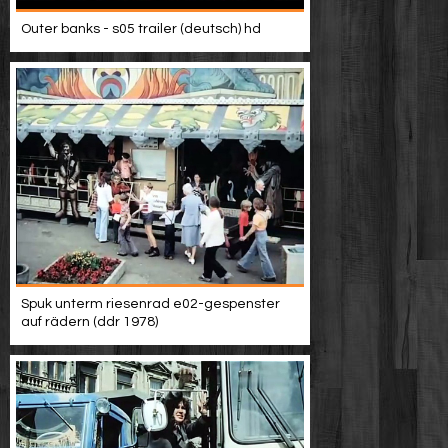
Outer banks - s05 trailer (deutsch) hd
Spuk unterm riesenrad e02-gespenster
auf rädern (ddr 1978)