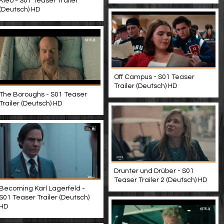
Kleo - S01 Teaser Trailer
(Deutsch) HD
Off Campus - S01 Teaser
Trailer (Deutsch) HD
The Boroughs - S01 Teaser
Trailer (Deutsch) HD
Drunter und Drüber - S01
Teaser Trailer 2 (Deutsch) HD
Becoming Karl Lagerfeld -
S01 Teaser Trailer (Deutsch)
HD