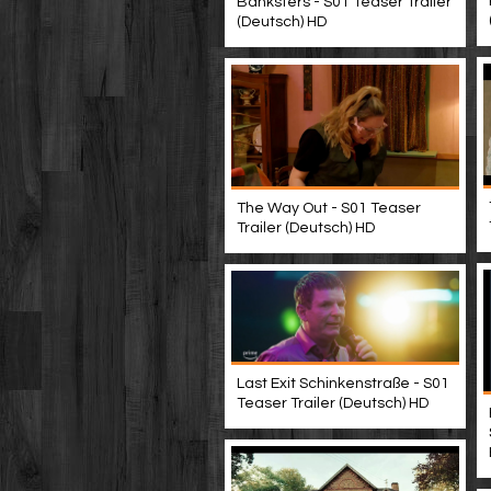
Banksters - S01 Teaser Trailer
(Deutsch) HD
The Way Out - S01 Teaser
Trailer (Deutsch) HD
Last Exit Schinkenstraße - S01
Teaser Trailer (Deutsch) HD