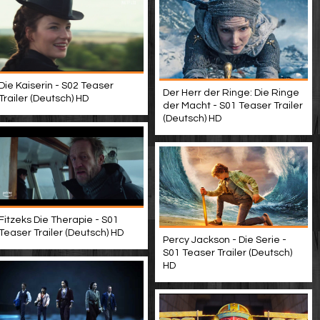
Die Kaiserin - S02 Teaser
Der Herr der Ringe: Die Ringe
Trailer (Deutsch) HD
der Macht - S01 Teaser Trailer
(Deutsch) HD
Fitzeks Die Therapie - S01
Teaser Trailer (Deutsch) HD
Percy Jackson - Die Serie -
S01 Teaser Trailer (Deutsch)
HD