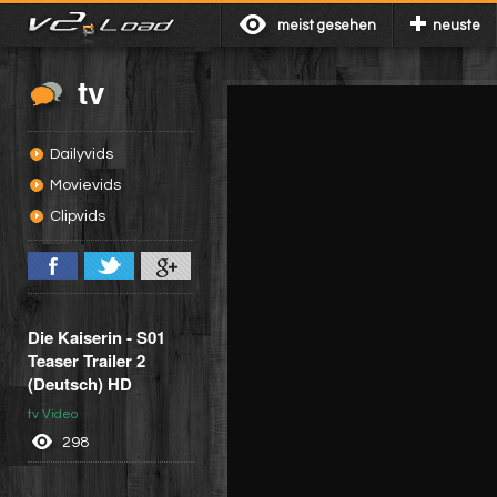
meist gesehen
neuste
tv
Dailyvids
Movievids
Clipvids
Die Kaiserin - S01
Teaser Trailer 2
(Deutsch) HD
tv Video
298