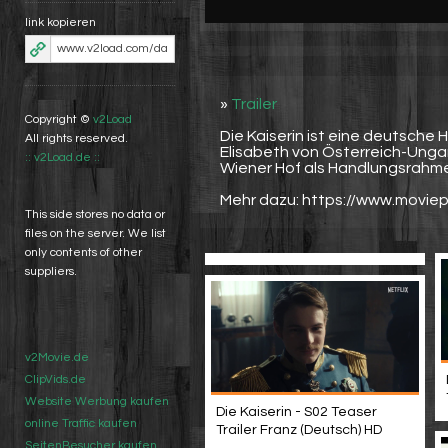
link kopieren
»
Trailer
Copyright ©
v2Load
Die Kaiserin ist eine deutsche H
All rights reserved.
Elisabeth von Österreich-Ungarn
:: v2Load.de ::
Wiener Hof als Handlungsrahm
Mehr dazu: https://www.moviepi
This side stores no data or
files on the server. We list
only contents of other
suppliers.
v2Movie.de
ClipVids.de
Website Werbung kaufen
Die Kaiserin - S02 Teaser
online Traffic kaufen
Trailer Franz (Deutsch) HD
SeitenBesucher kaufen