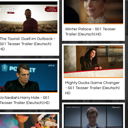
Winter Palace - S01 Teaser
Trailer (Deutsch) HD
The Tourist: Duell im Outback -
S01 Teaser Trailer (Deutsch)
HD
Mighty Ducks Game Changer
- S01 Teaser Trailer (Deutsch)
HD
Jo Nesbø's Harry Hole - S01
Teaser Trailer (Deutsch) HD