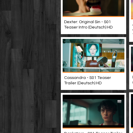
Dexter: Original Sin - S01
Teaser Intro (Deutsch) HD
Cassandra - S01 Teaser
Trailer (Deutsch) HD