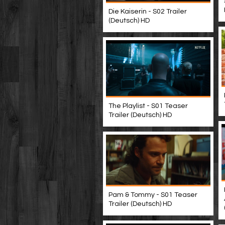
Die Kaiserin - S02 Trailer
(Deutsch) HD
The Playlist - S01 Teaser
Trailer (Deutsch) HD
Pam & Tommy - S01 Teaser
Trailer (Deutsch) HD