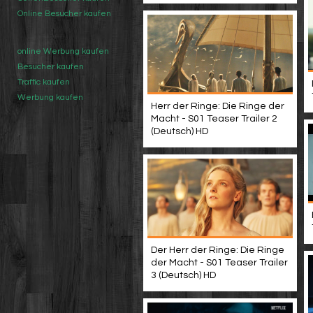
Online Besucher kaufen
online Werbung kaufen
Besucher kaufen
Traffic kaufen
Werbung kaufen
Herr der Ringe: Die Ringe der
Macht - S01 Teaser Trailer 2
(Deutsch) HD
Der Herr der Ringe: Die Ringe
der Macht - S01 Teaser Trailer
3 (Deutsch) HD