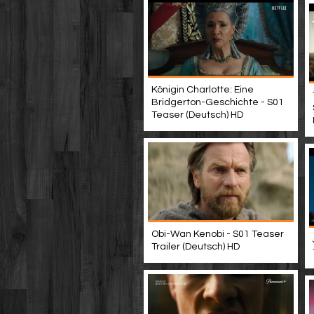
Königin Charlotte: Eine
Bridgerton-Geschichte - S01
Teaser (Deutsch) HD
Obi-Wan Kenobi - S01 Teaser
Trailer (Deutsch) HD