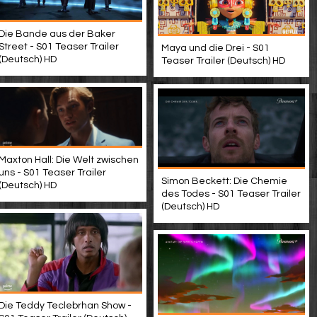
Die Bande aus der Baker
Street - S01 Teaser Trailer
Maya und die Drei - S01
(Deutsch) HD
Teaser Trailer (Deutsch) HD
Maxton Hall: Die Welt zwischen
uns - S01 Teaser Trailer
Simon Beckett: Die Chemie
(Deutsch) HD
des Todes - S01 Teaser Trailer
(Deutsch) HD
Die Teddy Teclebrhan Show -