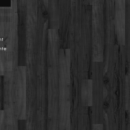
ht
hte