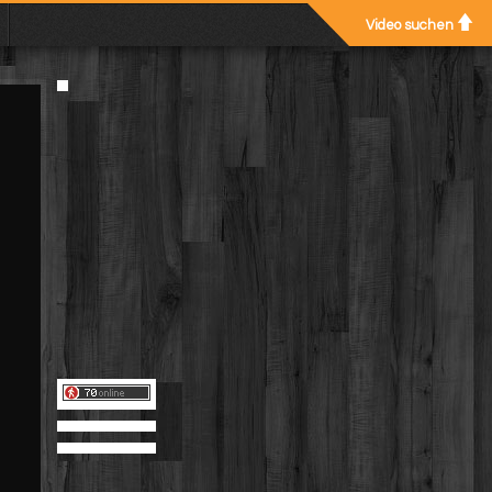
Video suchen