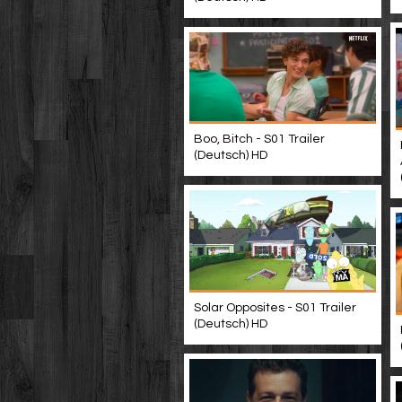
Boo, Bitch - S01 Trailer
(Deutsch) HD
Solar Opposites - S01 Trailer
(Deutsch) HD