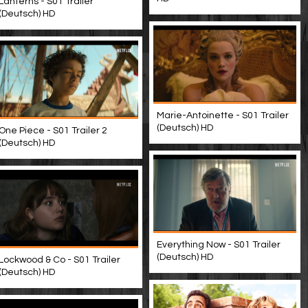
Lanterns - S01 Trailer
(Deutsch) HD
Marie-Antoinette - S01 Trailer
(Deutsch) HD
One Piece - S01 Trailer 2
(Deutsch) HD
Everything Now - S01 Trailer
(Deutsch) HD
Lockwood & Co - S01 Trailer
(Deutsch) HD