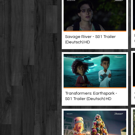
Savage River - S01 Trailer
(Deutsch) HD
Transformers: Earthspark -
S01 Trailer (Deutsch) HD