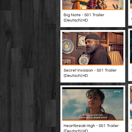
Big Nate - S01 Trailer
(Deutsch) HD
Secret Invasion - S01 Trailer
(Deutsch) HD
Heartbreak High - S01 Trailer
(Deutsch) HD