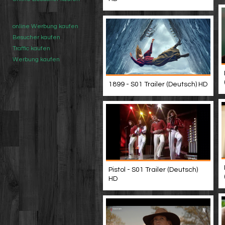
online Werbung kaufen
Besucher kaufen
Traffic kaufen
Werbung kaufen
1899 - S01 Trailer (Deutsch) HD
Pistol - S01 Trailer (Deutsch)
HD