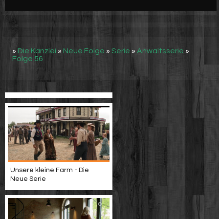
Werbung
Video suchen
»
Die Kanzlei
»
Neue Folge
»
Serie
»
Anwaltsserie
»
Folge 56
Unsere kleine Farm - Die
Neue Serie