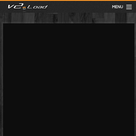
MENU
meist gesehen
neuste
kategorien
Menu
mit facebook anmelden
Informationen