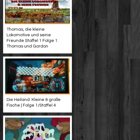
Thomas, die kleine
Lokomotive und seine
Freunde Staffel 1 Folge 1:
Thomas und Gordon
Die Heiland: Kleine & große
Fische | Folge 1/Staffel 4