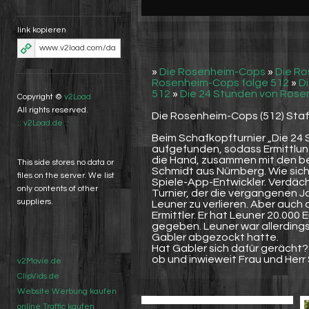
link kopieren
»
Die Rosenheim-Cops
»
Die R
Rosenheim-Cops folge 512
»
D
512
»
Die 24 Stunden von Rose
Copyright ©
v2Load
All rights reserved.
Die Rosenheim-Cops (512) Staf
:: v2Load.de ::
Beim Schafkopfturnier „Die 24 
aufgefunden, sodass Ermittlung
die Hand, zusammen mit den be
This side stores no data or
Schmidt aus Nürnberg. Wie sich
files on the server. We list
Spiele-App-Entwickler. Verdäch
only contents of other
Turnier, der die vergangenen 
suppliers.
Leuner zu verlieren. Aber auch
Ermittler. Er hat Leuner 20.000
gegeben. Leuner war allerdings
Gabler abgezockt hatte.
Hat Gabler sich dafür gerächt
ob und inwieweit Frau und Her
v2Movie.de
ClipVids.de
Website Werbung kaufen
online Traffic kaufen