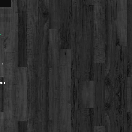
m
in
gen
,
.