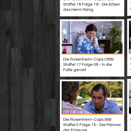
Staffel 18 Folge 19 - Die Erben
des Herrn König
Die Rosenheim-Cops (388)
Staffel 17 Folge 08 - In die
Falle gerast
Die Rosenheim-Cops (69)
Staffel 5 Folge 15 - Die Männer
der Friseuse