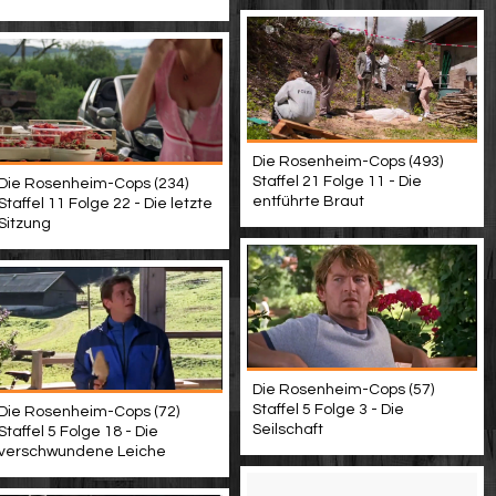
Die Rosenheim-Cops (493)
Staffel 21 Folge 11 - Die
Die Rosenheim-Cops (234)
entführte Braut
Staffel 11 Folge 22 - Die letzte
Sitzung
Die Rosenheim-Cops (57)
Staffel 5 Folge 3 - Die
Die Rosenheim-Cops (72)
Seilschaft
Staffel 5 Folge 18 - Die
verschwundene Leiche