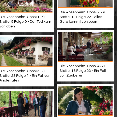
Die Rosenheim-Cops (288)
Die Rosenheim-Cops (135)
Staffel 13 Folge 22 - Alles
Staffel 8 Folge 9 - Der Tod kam
Gute kommt von oben
von oben
Die Rosenheim-Cops (427)
Staffel 18 Folge 23 - Ein Fall
Die Rosenheim-Cops (532)
von Zauberei
Staffel 23 Folge 1 - Ein Fall von
Anglerlatein