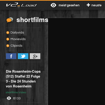
meist gesehen
neuste
shortfilms
Dailyvids
Movievids
Clipvids
Die Rosenheim-Cops
(512) Staffel 22 Folge
3 - Die 24 Stunden
von Rosenheim
shortfilms Video
8133