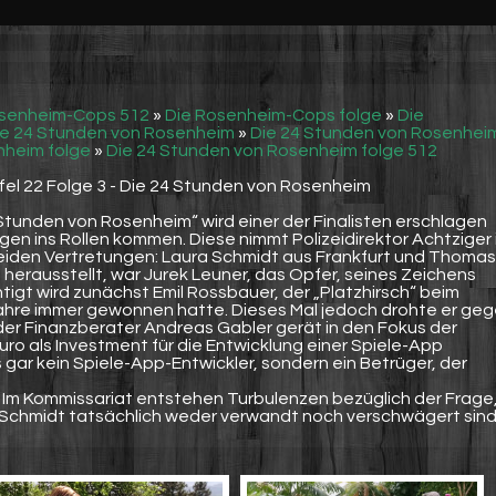
osenheim-Cops 512
»
Die Rosenheim-Cops folge
»
Die
ie 24 Stunden von Rosenheim
»
Die 24 Stunden von Rosenhei
nheim folge
»
Die 24 Stunden von Rosenheim folge 512
fel 22 Folge 3 - Die 24 Stunden von Rosenheim
Stunden von Rosenheim“ wird einer der Finalisten erschlagen
en ins Rollen kommen. Diese nimmt Polizeidirektor Achtziger 
iden Vertretungen: Laura Schmidt aus Frankfurt und Thomas
 herausstellt, war Jurek Leuner, das Opfer, seines Zeichens
tigt wird zunächst Emil Rossbauer, der „Platzhirsch“ beim
Jahre immer gewonnen hatte. Dieses Mal jedoch drohte er ge
 der Finanzberater Andreas Gabler gerät in den Fokus der
 Euro als Investment für die Entwicklung einer Spiele-App
 gar kein Spiele-App-Entwickler, sondern ein Betrüger, der
? Im Kommissariat entstehen Turbulenzen bezüglich der Frage
r Schmidt tatsächlich weder verwandt noch verschwägert sind