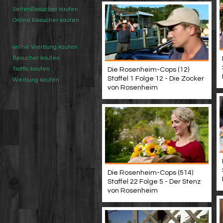
SeitenBesucher kaufen
Online Besucher kaufen
online Werbung kaufen
Besucher kaufen
Traffic kaufen
Die Rosenheim-Cops (12)
Staffel 1 Folge 12 - Die Zocker
Werbung kaufen
von Rosenheim
Die Rosenheim-Cops (514)
Staffel 22 Folge 5 - Der Stenz
von Rosenheim