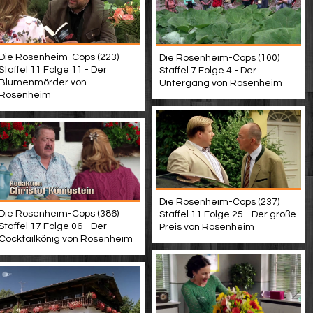
Die Rosenheim-Cops (223)
Die Rosenheim-Cops (100)
Staffel 11 Folge 11 - Der
Staffel 7 Folge 4 - Der
Blumenmörder von
Untergang von Rosenheim
Rosenheim
Die Rosenheim-Cops (237)
Die Rosenheim-Cops (386)
Staffel 11 Folge 25 - Der große
Staffel 17 Folge 06 - Der
Preis von Rosenheim
Cocktailkönig von Rosenheim