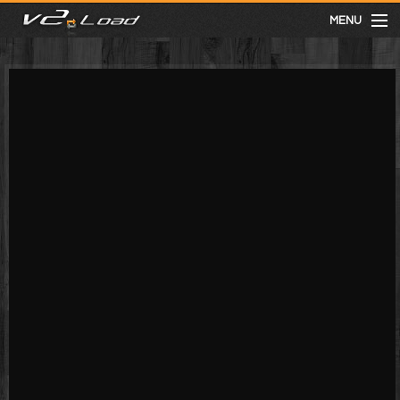
MENU
meist gesehen
neuste
kategorien
Menu
mit facebook anmelden
Informationen