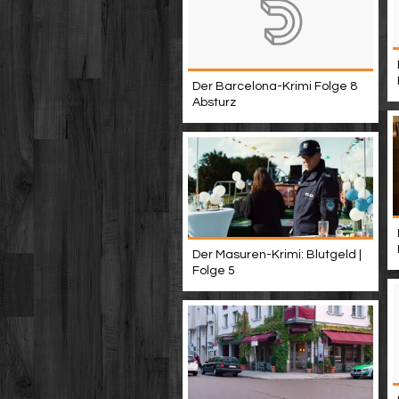
Der Barcelona-Krimi Folge 8
Absturz
Der Masuren-Krimi: Blutgeld |
Folge 5