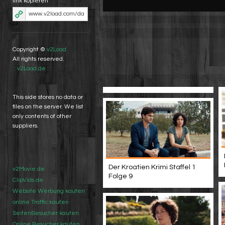
link kopieren
Copyright ©
v2Load
All rights reserved.
:: v2Load.de ::
This side stores no data or
files on the server. We list
only contents of other
suppliers.
Der Kroatien Krimi Staffel 1
v2Movie.de
Folge 9
ClipVids.de
Website Werbung kaufen
online Traffic kaufen
SeitenBesucher kaufen
Online Besucher kaufen