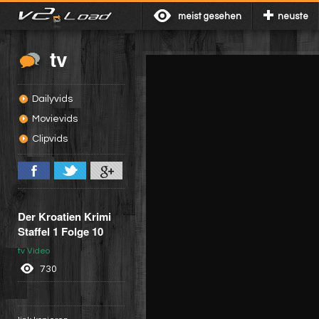
meist gesehen
neuste
tv
Dailyvids
Movievids
Clipvids
Der Kroatien Krimi
Staffel 1 Folge 10
tv Video
730