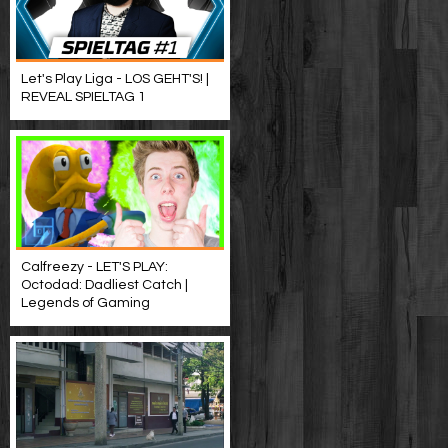
Let's Play Liga - LOS GEHT'S! |
REVEAL SPIELTAG 1
Calfreezy - LET'S PLAY:
Octodad: Dadliest Catch |
Legends of Gaming