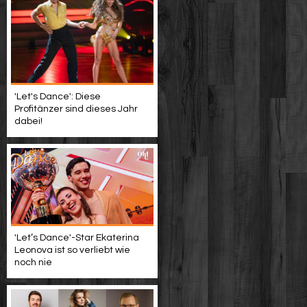
'Let's Dance': Diese
Profitänzer sind dieses Jahr
dabei!
'Let’s Dance'-Star Ekaterina
Leonova ist so verliebt wie
noch nie