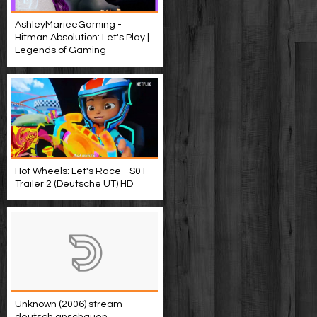
AshleyMarieeGaming -
Hitman Absolution: Let's Play |
Legends of Gaming
Hot Wheels: Let's Race - S01
Trailer 2 (Deutsche UT) HD
Unknown (2006) stream