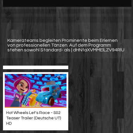
Werbung
Video suchen
Kamerateams begleiten Prominente beim Erlernen
von professionellen Tänzen. Auf dem Programm
stehen sowohl Standard- als | dHNfaXVMMElLZV94RlU
Hot Wheels Let's Race - S02
Teaser Trailer (Deutsche UT)
HD