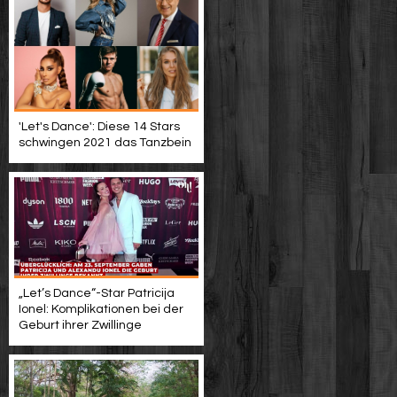
'Let's Dance': Diese 14 Stars
schwingen 2021 das Tanzbein
„Let’s Dance“-Star Patricija
Ionel: Komplikationen bei der
Geburt ihrer Zwillinge