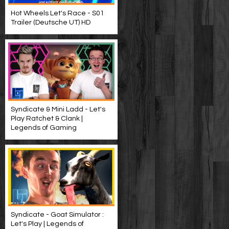
Hot Wheels Let's Race - S01
Trailer (Deutsche UT) HD
Syndicate & Mini Ladd - Let's
Play Ratchet & Clank |
Legends of Gaming
Syndicate - Goat Simulator :
Let's Play | Legends of