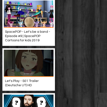
SpacePOP - Let's be a band -
Episode #9 | SpacePOP
Cartoons for kids 2019
Let's Play - S01 Trailer
(Deutsche UT) HD