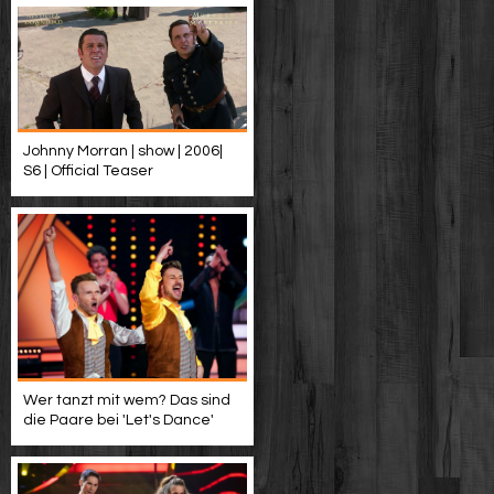
Johnny Morran | show | 2006|
S6 | Official Teaser
Wer tanzt mit wem? Das sind
die Paare bei 'Let's Dance'