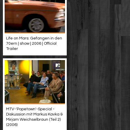
Life on Mars: Gefangen in den
70ern | show | 2006 | Official
Trailer
MTV-'Popetown'-Special -
Diskussion mit Markus Kavka &
Mirjam Weichselbraun (Teil 2)
(2006)