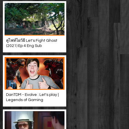
คู่ไฟท์ไฝว้ผี Let's Fight Ghost
(2021) Ep 4 Eng Sub
DanTDM - Evolve : Let's play |
Legends of Gaming