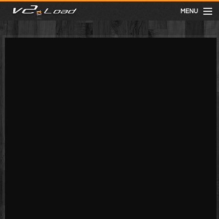
MENU
meist gesehen
neuste
kategorien
Menu
mit facebook anmelden
Informationen