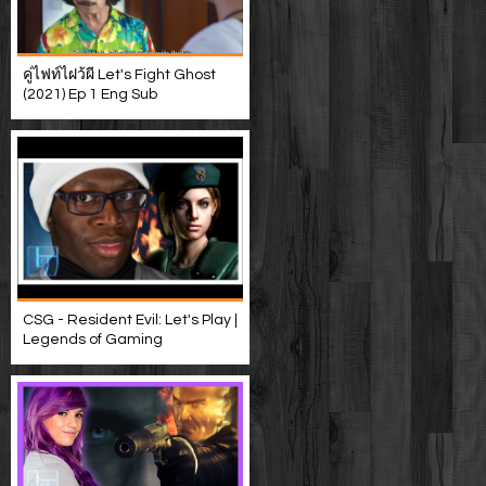
คู่ไฟท์ไฝว้ผี Let's Fight Ghost
(2021) Ep 1 Eng Sub
CSG - Resident Evil: Let's Play |
Legends of Gaming