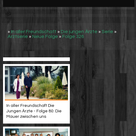
Werbung
Video suchen
»
In aller Freundschaft
»
Die jungen Ärzte
»
Serie
»
Arztserie
»
Neue Folge
»
Folge 326
In aller Freundschaft Die
Jungen Ärzte - Folge 80: Die
Mauer zwischen uns