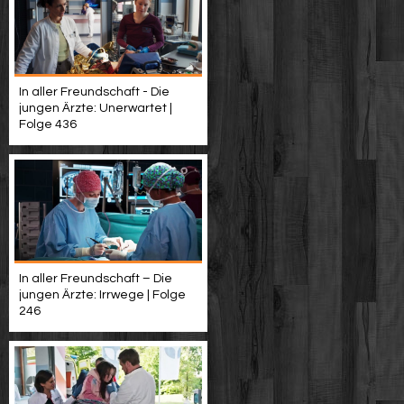
In aller Freundschaft - Die
jungen Ärzte: Unerwartet |
Folge 436
In aller Freundschaft – Die
jungen Ärzte: Irrwege | Folge
246