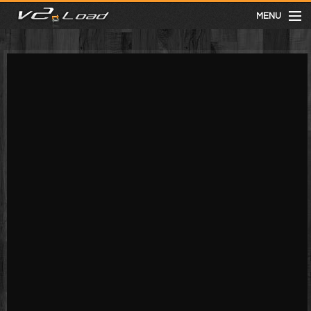
MENU
meist gesehen
neuste
kategorien
Menu
mit facebook anmelden
Informationen