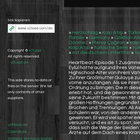
link kopieren
»
Herzschlag
»
Kalp Atışı
»
Türki
Familie
»
Germany
»
Gökhan Al
Dönmez
»
Merve Çağıran
»
kalp 
Kalp Atisi
»
türkische Serie
»
tür
Copyright ©
v2Load
»
mit deutschem Untertitel
»
fo
All rights reserved.
Heartbeat-Episode 1 Zusamm
:: v2Load.de ::
Eylül hatte aufgrund ihres Vate
Highschool-Alter von ihrem Vat
Zu ihrer Großmutter Gülayşe zu
This side stores no data or
vorne anzufangen. Als sie ihren L
files on the server. We list
Ordnung zu bringen. Die in die
erlebt hat, und die gewonnenen
only contents of other
seine Zukunft bestimmen. Mit de
suppliers.
großen Hoffnungen gegründet h
Brüchen und Trennungen. Ali As
Schülerin war, von den andere
gewinnen. Er wird viel später er
versucht, und es ist zu spät, s
v2Movie.de
dass sich die Wege der beiden f
ClipVids.de
Ärzte auf dem Dach eines Kr
Website Werbung kaufen