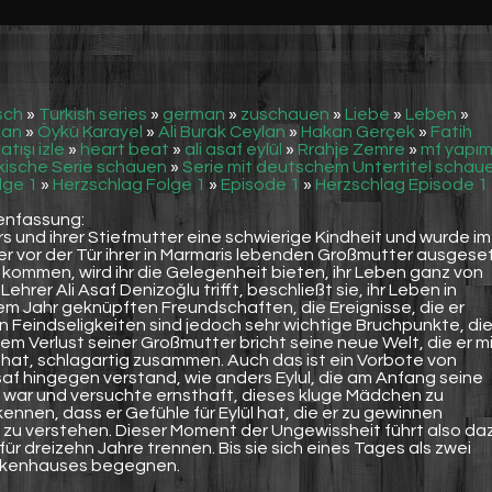
sch
»
Turkish series
»
german
»
zuschauen
»
Liebe
»
Leben
»
kan
»
Öykü Karayel
»
Ali Burak Ceylan
»
Hakan Gerçek
»
Fatih
atışı izle
»
heart beat
»
ali asaf eylül
»
Rrahje Zemre
»
mf yapı
kische Serie schauen
»
Serie mit deutschem Untertitel schau
lge 1
»
Herzschlag Folge 1
»
Episode 1
»
Herzschlag Episode 1
enfassung:
rs und ihrer Stiefmutter eine schwierige Kindheit und wurde im
er vor der Tür ihrer in Marmaris lebenden Großmutter ausgeset
 kommen, wird ihr die Gelegenheit bieten, ihr Leben ganz von
ehrer Ali Asaf Denizoğlu trifft, beschließt sie, ihr Leben in
sem Jahr geknüpften Freundschaften, die Ereignisse, die er
 Feindseligkeiten sind jedoch sehr wichtige Bruchpunkte, di
m Verlust seiner Großmutter bricht seine neue Welt, die er m
at, schlagartig zusammen. Auch das ist ein Vorbote von
af hingegen verstand, wie anders Eylul, die am Anfang seine
n war und versuchte ernsthaft, dieses kluge Mädchen zu
kennen, dass er Gefühle für Eylül hat, die er zu gewinnen
ie zu verstehen. Dieser Moment der Ungewissheit führt also da
ür dreizehn Jahre trennen. Bis sie sich eines Tages als zwei
ankenhauses begegnen.