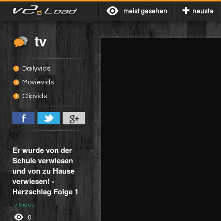
meist gesehen
neuste
tv
Dailyvids
Movievids
Clipvids
Er wurde von der
Schule verwiesen
und von zu Hause
verwiesen! -
Herzschlag Folge 1
tv Video
0