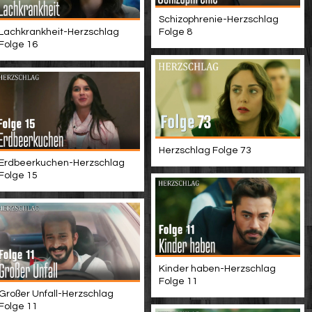
Schizophrenie-Herzschlag
Lachkrankheit-Herzschlag
Folge 8
Folge 16
Herzschlag Folge 73
Erdbeerkuchen-Herzschlag
Folge 15
Kinder haben-Herzschlag
Folge 11
Großer Unfall-Herzschlag
Folge 11