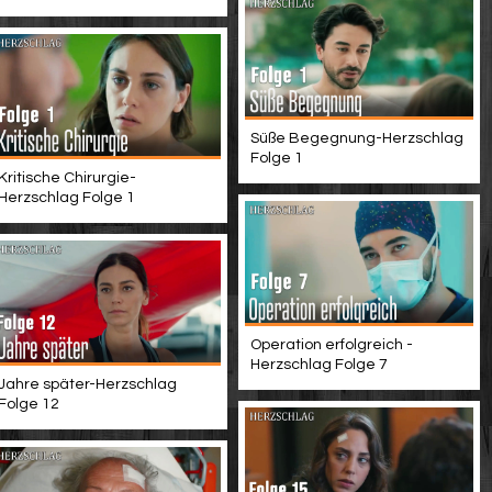
Süße Begegnung-Herzschlag
Folge 1
Kritische Chirurgie-
Herzschlag Folge 1
Operation erfolgreich -
Herzschlag Folge 7
Jahre später-Herzschlag
Folge 12