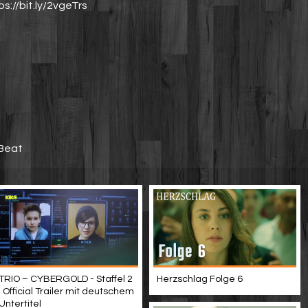
://bit.ly/2vgeTrs
tBeat
TRIO – CYBERGOLD - Staffel 2
Herzschlag Folge 6
| Official Trailer mit deutschem
Untertitel