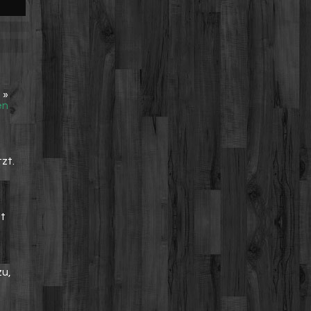
m
»
en
zt.
e
it
zu,