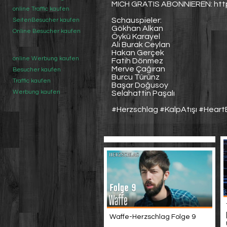
MICH GRATIS ABONNIEREN: https
online Traffic kaufen
Schauspieler:
SeitenBesucher kaufen
Gökhan Alkan
Online Besucher kaufen
Öykü Karayel
Ali Burak Ceylan
Hakan Gerçek
online Werbung kaufen
Fatih Dönmez
Merve Çağıran
Besucher kaufen
Burcu Türünz
Traffic kaufen
Başar Doğusoy
Werbung kaufen
Selahattin Paşalı
#Herzschlag #KalpAtışı #Hear
Waffe-Herzschlag Folge 9