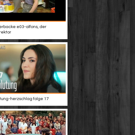
terbacke e03-alfons, der
rektor
tung-herzschlag folge 17