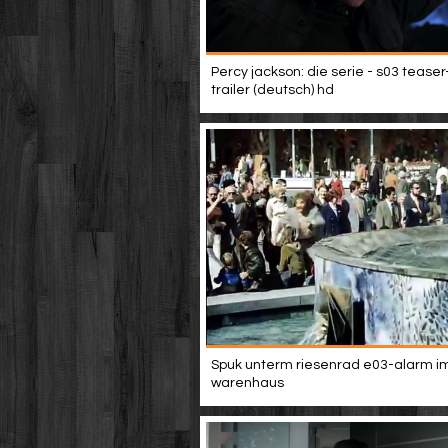
Percy jackson: die serie - s03 teaser
trailer (deutsch) hd
Spuk unterm riesenrad e03-alarm i
warenhaus