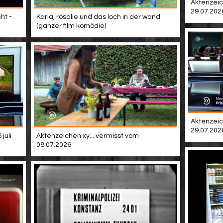
Aktenzeic
29.07.202
ht -
Karla, rosalie und das loch in der wand
(ganzer film komödie)
Aktenzeic
29.07.202
juli
Aktenzeichen xy... vermisst vom
08.07.2026