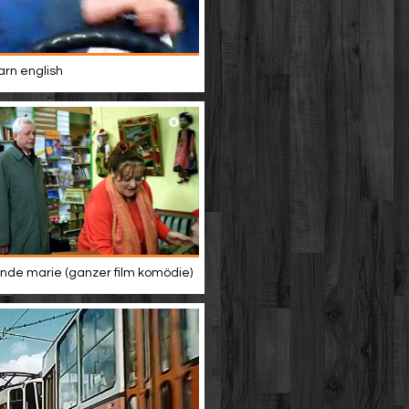
rn english
de marie (ganzer film komödie)