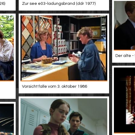
Zur see e03-ladungsbrand (ddr 1977)
26)
Der alte -
Vorsicht falle vom 3. oktober 1986