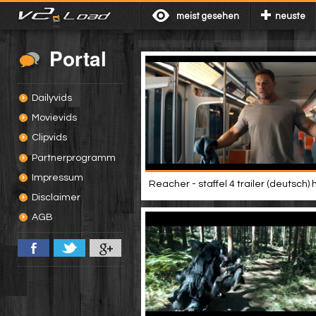
meist gesehen
neuste
Portal
Dailyvids
Movievids
Clipvids
Partnerprogramm
Impressum
Reacher - staffel 4 trailer (deutsch) 
Disclaimer
AGB