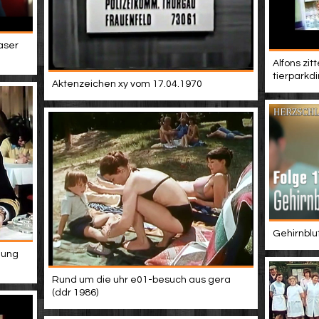
easer
Alfons zit
tierparkdi
Aktenzeichen xy vom 17.04.1970
Gehirnblu
hung
Rund um die uhr e01-besuch aus gera
(ddr 1986)