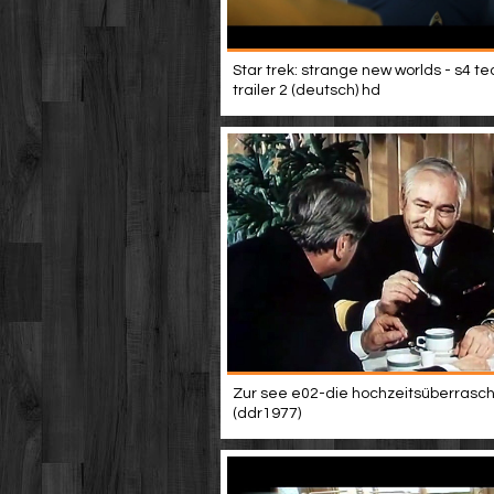
Star trek: strange new worlds - s4 t
trailer 2 (deutsch) hd
Zur see e02-die hochzeitsüberrasc
(ddr1977)