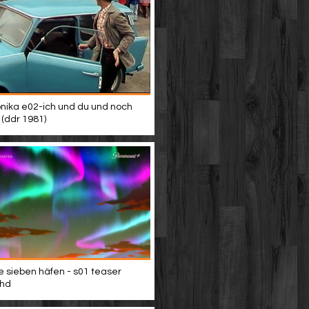
nika e02-ich und du und noch
 (ddr 1981)
e sieben häfen - s01 teaser
 hd