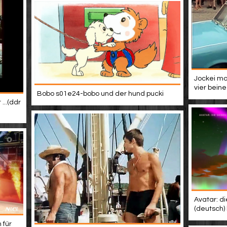
Jockei mo
vier beine
Bobo s01e24-bobo und der hund pucki
...(ddr
Avatar: di
(deutsch)
 für