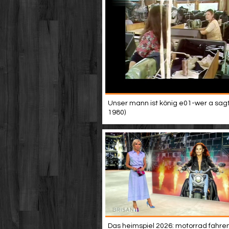
Unser mann ist könig e01-wer a sagt 
1980)
Das heimspiel 2026: motorrad fahren