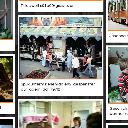
Ritas welt s01e09-gisis lover
Johanna 
Spuk unterm riesenrad e02-gespenster
auf rädern (ddr 1978)
d
Geschicht
warmer r