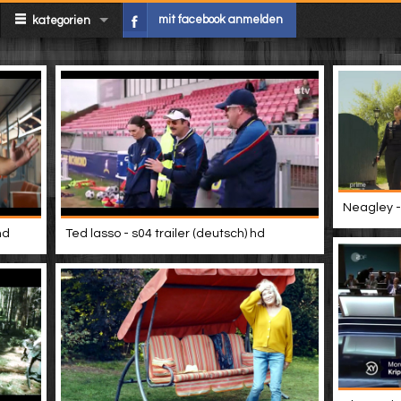
mit facebook anmelden
kategorien
Neagley - 
hd
Ted lasso - s04 trailer (deutsch) hd