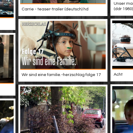
Unser mann
(ddr 1980)
Carrie - teaser-trailer (deutsch) hd
Acht
Wir sind eine familie.-herzschlag folge 17