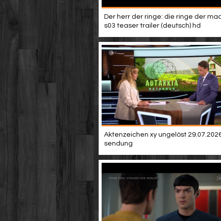
Der herr der ringe: die ringe der mac
s03 teaser trailer (deutsch) hd
Aktenzeichen xy ungelöst 29.07.2026 
sendung