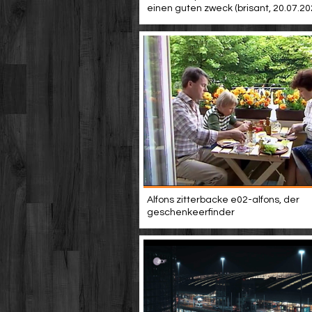
einen guten zweck (brisant, 20.07.20
Alfons zitterbacke e02-alfons, der
geschenkeerfinder