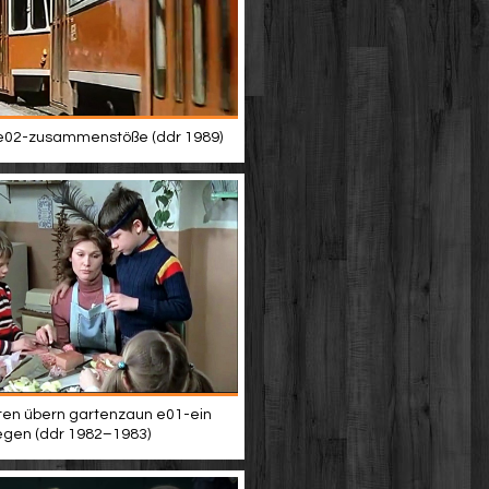
e02-zusammenstöße (ddr 1989)
en übern gartenzaun e01-ein
egen (ddr 1982–1983)