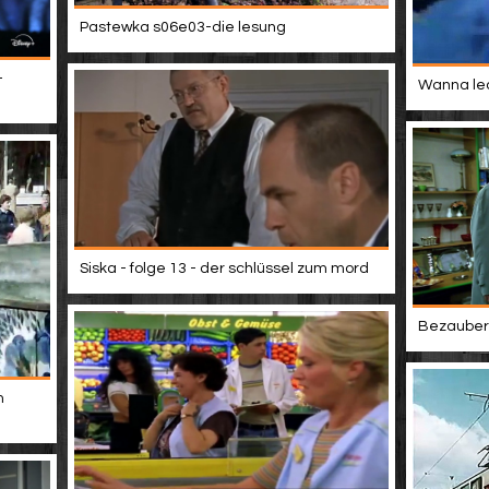
Pastewka s06e03-die lesung
-
Wanna lea
Siska - folge 13 - der schlüssel zum mord
Bezaubern
m