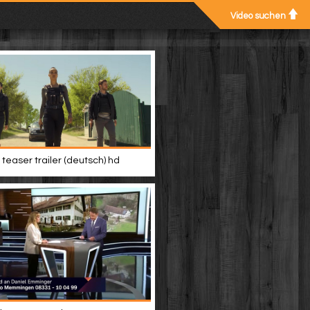
Video suchen
teaser trailer (deutsch) hd