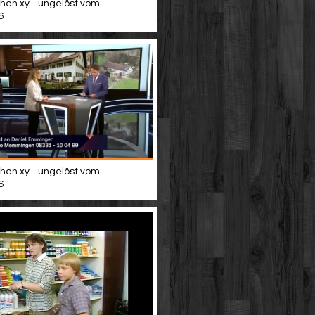
hen xy... ungelöst vom
6
hen xy... ungelöst vom
6