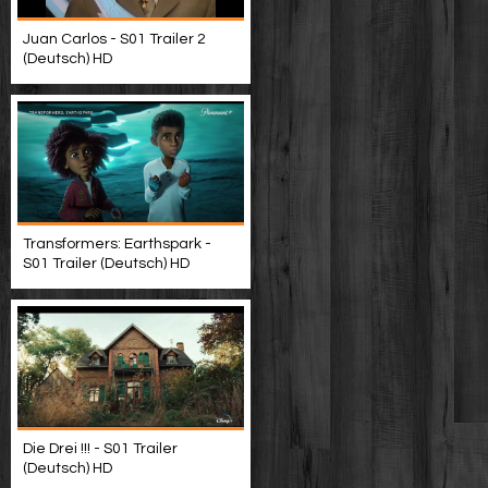
Juan Carlos - S01 Trailer 2
(Deutsch) HD
Transformers: Earthspark -
S01 Trailer (Deutsch) HD
Die Drei !!! - S01 Trailer
(Deutsch) HD