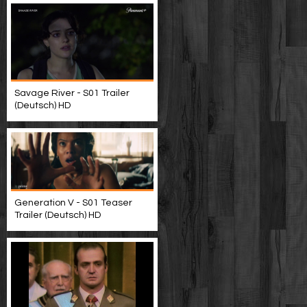
Savage River - S01 Trailer
(Deutsch) HD
Generation V - S01 Teaser
Trailer (Deutsch) HD