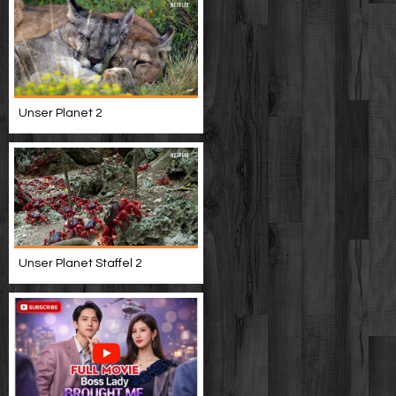
Unser Planet 2
Unser Planet Staffel 2