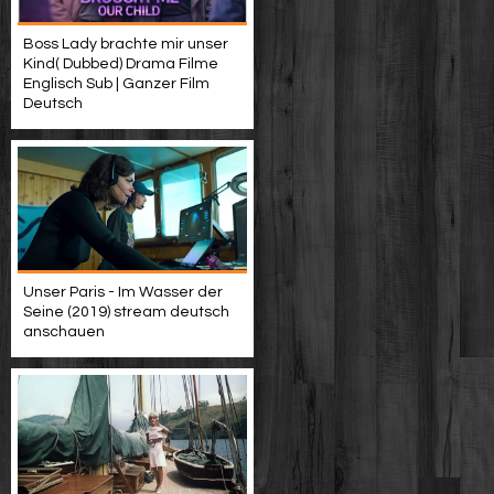
Boss Lady brachte mir unser
Kind( Dubbed) Drama Filme
Englisch Sub | Ganzer Film
Deutsch
Unser Paris - Im Wasser der
Seine (2019) stream deutsch
anschauen