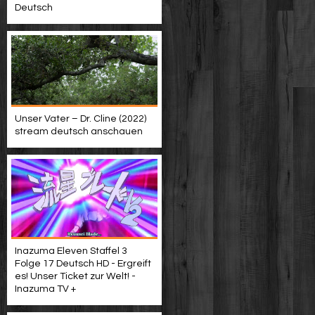
Deutsch
Unser Vater – Dr. Cline (2022)
stream deutsch anschauen
Inazuma Eleven Staffel 3
Folge 17 Deutsch HD - Ergreift
es! Unser Ticket zur Welt! -
Inazuma TV +