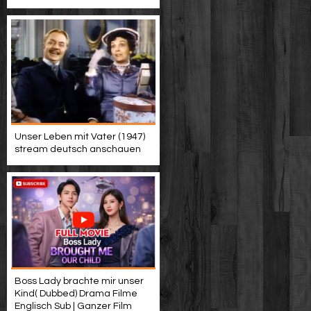
Unser Leben mit Vater (1947)
stream deutsch anschauen
Boss Lady brachte mir unser
Kind( Dubbed) Drama Filme
Englisch Sub | Ganzer Film