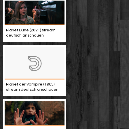
Planet Dune (2021) stream
deutsch anschauen
Planet der Vampire (1965)
stream deutsch anschauen