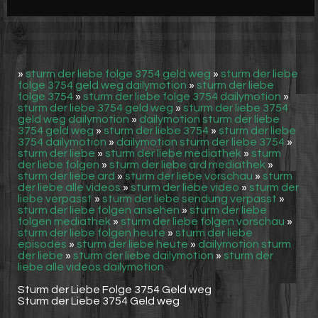
Werbung
Video suchen
»
sturm der liebe folge 3754 geld weg
»
sturm der liebe
folge 3754 geld weg dailymotion
»
sturm der liebe
folge 3754
»
sturm der liebe folge 3754 dailymotion
»
sturm der liebe 3754 geld weg
»
sturm der liebe 3754
geld weg dailymotion
»
dailymotion sturm der liebe
3754 geld weg
»
sturm der liebe 3754
»
sturm der liebe
3754 dailymotion
»
dailymotion sturm der liebe 3754
»
sturm der liebe
»
sturm der liebe mediathek
»
sturm
der liebe folgen
»
sturm der liebe ard mediathek
»
sturm der liebe ard
»
sturm der liebe vorschau
»
sturm
der liebe alle videos
»
sturm der liebe video
»
sturm der
liebe verpasst
»
sturm der liebe sendung verpasst
»
sturm der liebe folgen ansehen
»
sturm der liebe
folgen mediathek
»
sturm der liebe folgen vorschau
»
sturm der liebe folgen heute
»
sturm der liebe
episodes
»
sturm der liebe heute
»
dailymotion sturm
der liebe
»
sturm der liebe dailymotion
»
sturm der
liebe alle videos dailymotion
Sturm der Liebe Folge 3754 Geld weg
Sturm der Liebe 3754 Geld weg