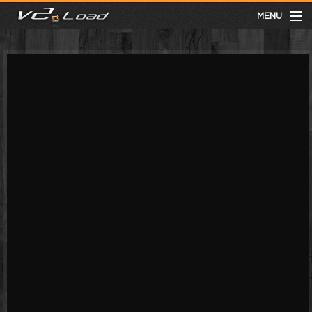
MENU
meist gesehen
neuste
kategorien
Menu
mit facebook anmelden
Informationen