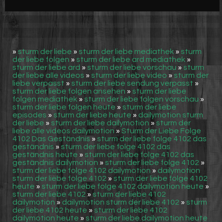
Werbung
Video suchen
»
sturm der liebe
»
sturm der liebe mediathek
»
sturm
der liebe folgen
»
sturm der liebe ard mediathek
»
sturm der liebe ard
»
sturm der liebe vorschau
»
sturm
der liebe alle videos
»
sturm der liebe video
»
sturm der
liebe verpasst
»
sturm der liebe sendung verpasst
»
sturm der liebe folgen ansehen
»
sturm der liebe
folgen mediathek
»
sturm der liebe folgen vorschau
»
sturm der liebe folgen heute
»
sturm der liebe
episodes
»
sturm der liebe heute
»
dailymotion sturm
der liebe
»
sturm der liebe dailymotion
»
sturm der
liebe alle videos dailymotion
»
Sturm der Liebe Folge
4102 Das Geständnis
»
sturm der liebe folge 4102 das
geständnis
»
sturm der liebe folge 4102 das
geständnis heute
»
sturm der liebe folge 4102 das
geständnis dailymotion
»
sturm der liebe folge 4102
»
sturm der liebe folge 4102 dailymotion
»
dailymotion
sturm der liebe folge 4102
»
sturm der liebe folge 4102
heute
»
sturm der liebe folge 4102 dailymotion heute
»
sturm der liebe 4102
»
sturm der liebe 4102
dailymotion
»
dailymotion sturm der liebe 4102
»
sturm
der liebe 4102 heute
»
sturm der liebe 4102
dailymotion heute
»
sturm der liebe dailymotion heute