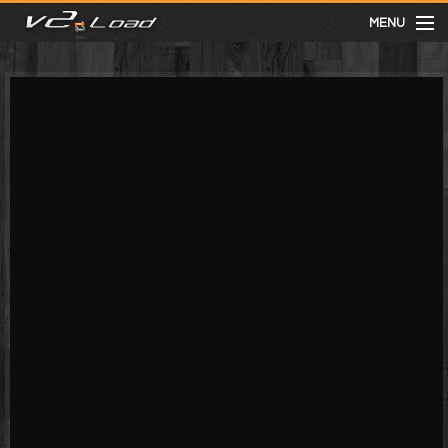
MENU
meist gesehen
neuste
kategorien
Menu
mit facebook anmelden
Informationen