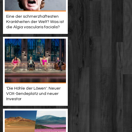
Eine der schmerzhaftesten
Krankheiten der Welt? Was ist
die Algia vascularis facialis?
'Die Höhle der Löwen': Neuer
VOX-Sendeplatz und neuer
Investor