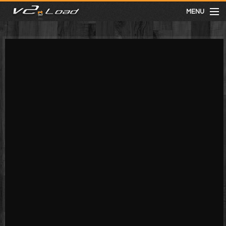
MENU
meist gesehen
neuste
kategorien
Menu
mit facebook anmelden
Informationen