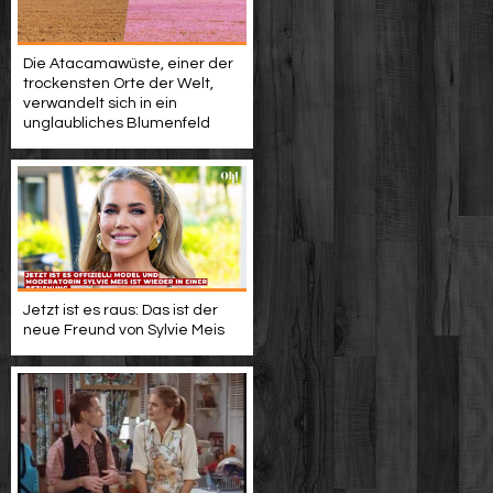
Die Atacamawüste, einer der
trockensten Orte der Welt,
verwandelt sich in ein
unglaubliches Blumenfeld
Jetzt ist es raus: Das ist der
neue Freund von Sylvie Meis