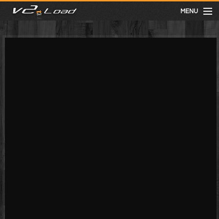
MENU
meist gesehen
neuste
kategorien
Menu
mit facebook anmelden
Informationen