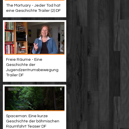
The Mortuary - Jeder Tod hat
eine Geschichte Trailer (2) DF
Freie Räume - Eine
Geschichte der
Jugendzentrumsbewegung
Trailer DF
Spaceman: Eine kurze
Geschichte der böhmischen
Raumfahrt Teaser DF