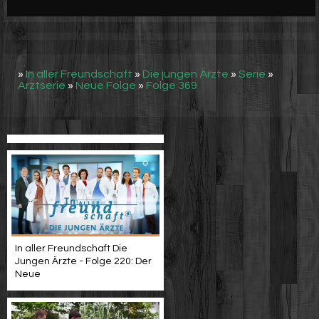
Werbung
Video suchen
»
In aller Freundschaft
»
Die jungen Ärzte
»
Serie
»
Arztserie
»
Neue Folge
»
Folge 369
In aller Freundschaft Die
Jungen Ärzte - Folge 220: Der
Neue