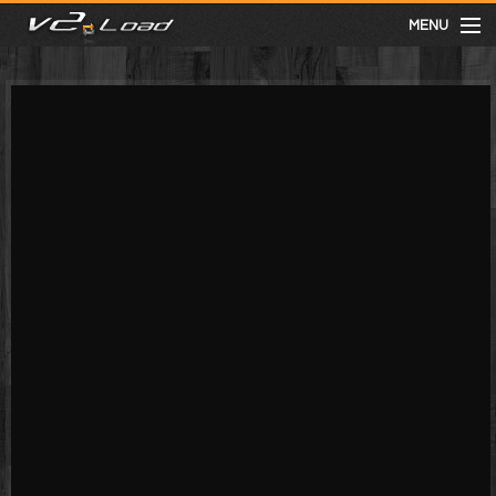
MENU
meist gesehen
neuste
kategorien
Menu
mit facebook anmelden
Informationen