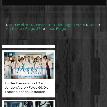
Werbung
Video suchen
»
IaF
»
In aller Freundschaft
»
Die jungen Ärzte
»
Serie
»
Arztserie
»
Folge 372
»
Neue Folge
In aller Freundschaft Die
Jungen Ärzte - Folge 69: Die
Entscheidenen Sekunden