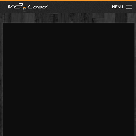
MENU
meist gesehen
neuste
kategorien
Menu
mit facebook anmelden
Informationen