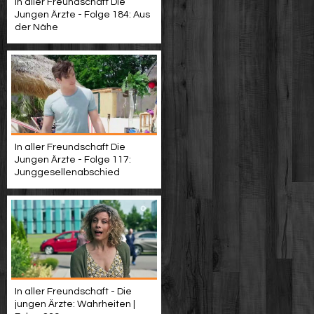
In aller Freundschaft Die
Jungen Ärzte - Folge 184: Aus
der Nähe
In aller Freundschaft Die
Jungen Ärzte - Folge 117:
Junggesellenabschied
In aller Freundschaft - Die
jungen Ärzte: Wahrheiten |