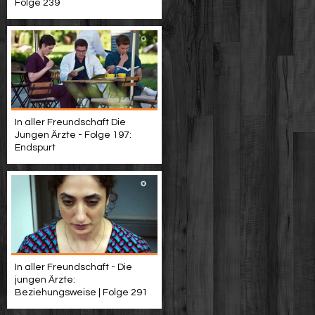
Folge 239
In aller Freundschaft Die
Jungen Ärzte - Folge 197:
Endspurt
In aller Freundschaft - Die
jungen Ärzte:
Beziehungsweise | Folge 291