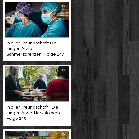
In aller Freundschaft: Die
jungen Ärzte:
Schmerzgrenzen | Folge 247
In aller Freundschaft - Die
jungen Ärzte: Herzstolpern |
Folge 248