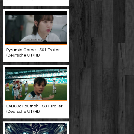
Pyramid Game - S01 Trailer
(Deutsche UT) HD
LALIGA: Hautnah - S01 Trailer
(Deutsche UT) HD