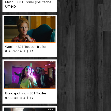
Metal - S01 Trailer (Deutsche
UT) HD
Gaslit - S01 Teaser Trailer
(Deutsche UT) HD
Blindspotting - S01 Trailer
(Deutsche UT) HD