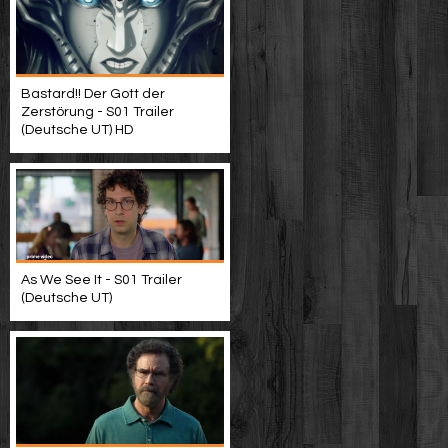
Bastard!! Der Gott der
Zerstörung - S01 Trailer
(Deutsche UT) HD
As We See It - S01 Trailer
(Deutsche UT)