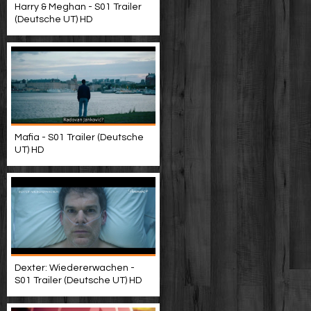
Harry & Meghan - S01 Trailer
(Deutsche UT) HD
Mafia - S01 Trailer (Deutsche
UT) HD
Dexter: Wiedererwachen -
S01 Trailer (Deutsche UT) HD