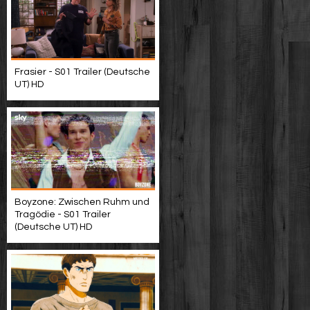
Frasier - S01 Trailer (Deutsche
UT) HD
Boyzone: Zwischen Ruhm und
Tragödie - S01 Trailer
(Deutsche UT) HD