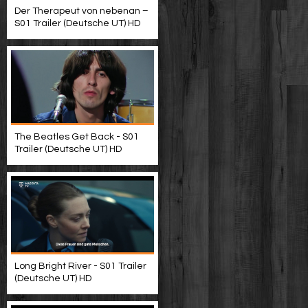
Der Therapeut von nebenan –
S01 Trailer (Deutsche UT) HD
The Beatles Get Back - S01
Trailer (Deutsche UT) HD
Long Bright River - S01 Trailer
(Deutsche UT) HD