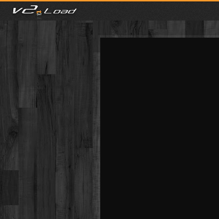
meist gesehen
neuste
kategorien
Menu
mit facebook anmelden
Informationen