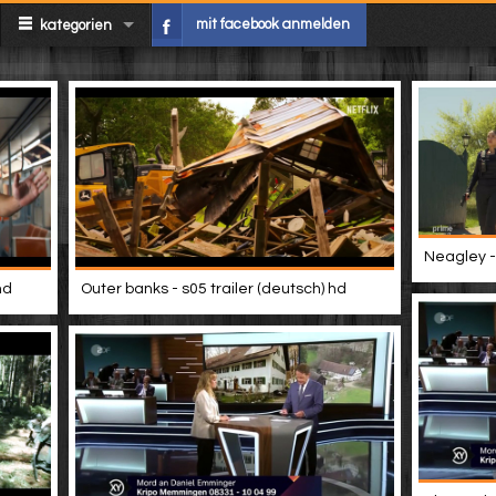
mit facebook anmelden
kategorien
Neagley - 
hd
Outer banks - s05 trailer (deutsch) hd