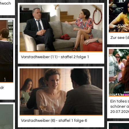
ttwoch
Zur see (d
Vorstadtweiber (11) - staffel 2 folge 1
dr
Ein tolles
schöner au
20.07.202
Vorstadtweiber (6) - staffel 1 folge 6