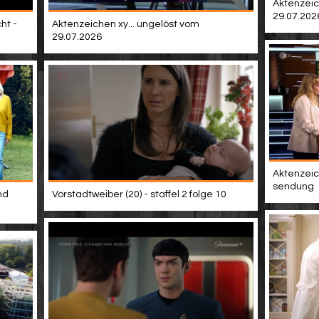
Aktenzeic
29.07.202
ht -
Aktenzeichen xy... ungelöst vom
29.07.2026
Aktenzeich
sendung
nd
Vorstadtweiber (20) - staffel 2 folge 10