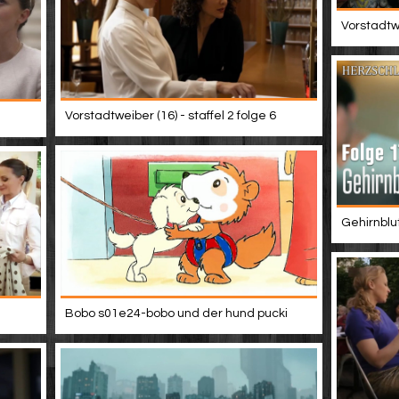
Vorstadtwe
Vorstadtweiber (16) - staffel 2 folge 6
Gehirnblu
Bobo s01e24-bobo und der hund pucki