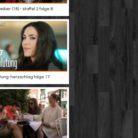
iber (18) - staffel 2 folge 8
tung-herzschlag folge 17