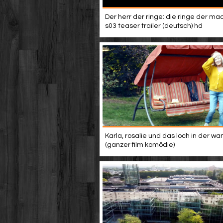
Der herr der ringe: die ringe der mac
s03 teaser trailer (deutsch) hd
Karla, rosalie und das loch in der wa
(ganzer film komödie)