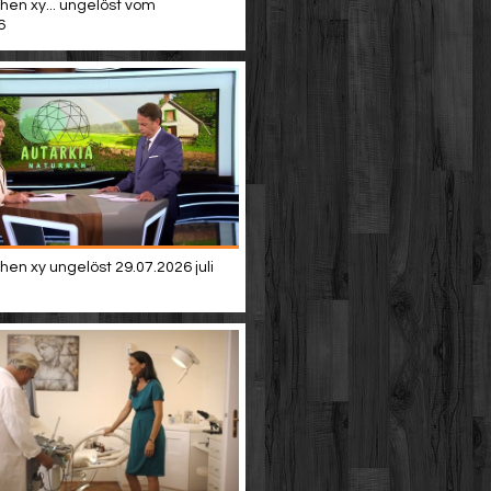
hen xy... ungelöst vom
6
en xy ungelöst 29.07.2026 juli