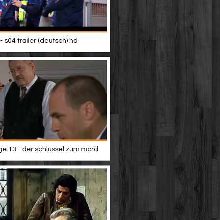
- s04 trailer (deutsch) hd
lge 13 - der schlüssel zum mord