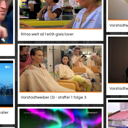
Vorstadtwe
Ritas welt s01e09-gisis lover
Vorstadtwe
Vorstadtweiber (3) - staffel 1 folge 3
ailer