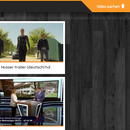
Video suchen
teaser trailer (deutsch) hd