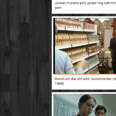
Jockei monika e03-jeder tag soll mi
sein
Rund um die uhr e02-automarder (d
1986)