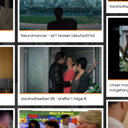
Vorstadtwe
Neuromancer - s01 teaser (deutsch) hd
Unser man
mitgefang
Vorstadtweiber (8) - staffel 1 folge 8