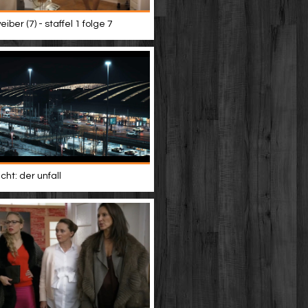
iber (7) - staffel 1 folge 7
ht: der unfall