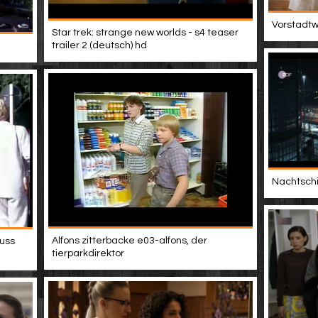
Vorstadtwe
Star trek: strange new worlds - s4 teaser
trailer 2 (deutsch) hd
Nachtschic
Alfons zitterbacke e03-alfons, der
muss
tierparkdirektor