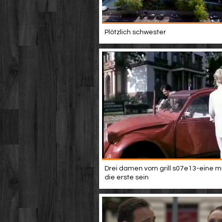
Plötzlich schwester
Drei damen vom grill s07e13-eine 
die erste sein