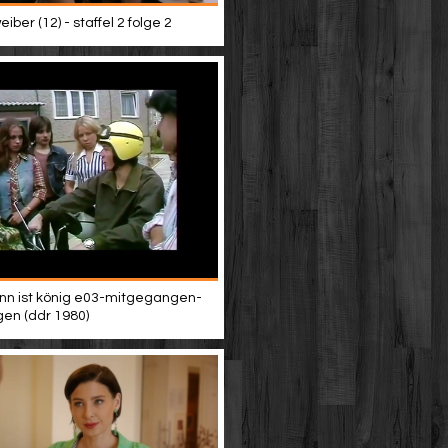
iber (12) - staffel 2 folge 2
n ist könig e03-mitgegangen-
en (ddr 1980)