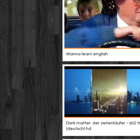
Wanna learn english
Dark matter: der zeitenläufer - s02 tr
(deutsch) hd