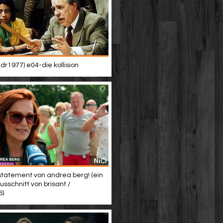
dr1977) e04-die kollision
 statement von andrea berg! (ein
sschnitt von brisant /
6)