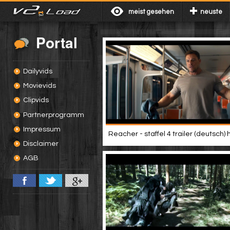
meist gesehen
neuste
Portal
Dailyvids
Movievids
Clipvids
Partnerprogramm
Impressum
Reacher - staffel 4 trailer (deutsch) 
Disclaimer
AGB