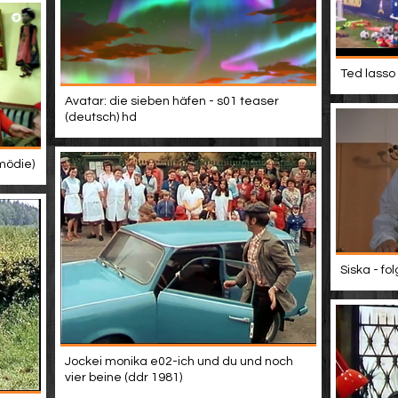
Ted lasso 
Avatar: die sieben häfen - s01 teaser
(deutsch) hd
mödie)
Siska - fo
Jockei monika e02-ich und du und noch
vier beine (ddr 1981)