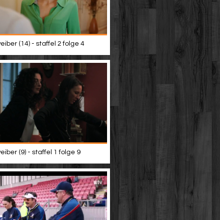
iber (14) - staffel 2 folge 4
iber (9) - staffel 1 folge 9